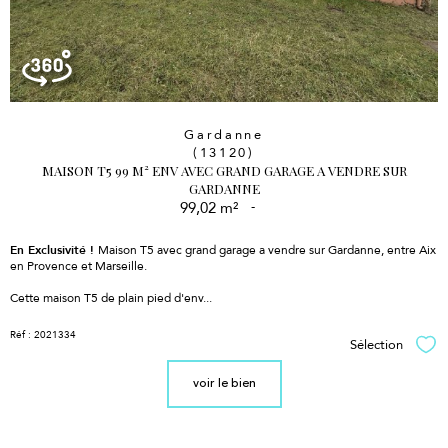
Gardanne
(13120)
MAISON T5 99 M² ENV AVEC GRAND GARAGE A VENDRE SUR
GARDANNE
99,02 m²
-
En Exclusivité !
Maison T5 avec grand garage a vendre sur Gardanne, entre Aix
en Provence et Marseille.
Cette maison T5 de plain pied d'env...
Réf : 2021334
Sélection
Sél
voir le bien