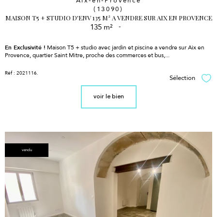
Aix-en-Provence
(13090)
MAISON T5 + STUDIO D'ENV 135 M² A VENDRE SUR AIX EN PROVENCE
135 m²
-
En Exclusivité !
Maison T5 + studio avec jardin et piscine a vendre sur Aix en
Provence, quartier Saint Mitre, proche des commerces et bus,...
Réf : 2021116.
Sélection
Sél
voir le bien
vendu