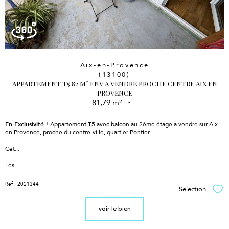
Aix-en-Provence
(13100)
APPARTEMENT T5 82 M² ENV A VENDRE PROCHE CENTRE AIX EN
PROVENCE
81,79 m²
-
En Exclusivité !
Appartement T5 avec balcon au 2ème étage a vendre sur Aix
en Provence, proche du centre-ville, quartier Pontier.
Cet...
Les...
Réf : 2021344
Sélection
Sél
voir le bien