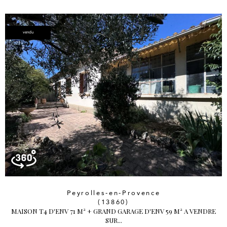
vendu
Peyrolles-en-Provence
(13860)
MAISON T4 D'ENV 71 M² + GRAND GARAGE D'ENV 59 M² A VENDRE
SUR...