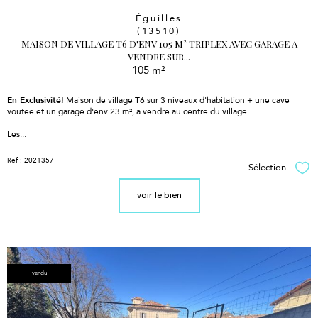
Éguilles
(13510)
MAISON DE VILLAGE T6 D'ENV 105 M² TRIPLEX AVEC GARAGE A
VENDRE SUR...
105 m²
-
En Exclusivité!
Maison de village T6 sur 3 niveaux d'habitation + une cave
voutée et un garage d'env 23 m², a vendre au centre du village...
Les...
Réf : 2021357
Sélection
Sél
voir le bien
vendu