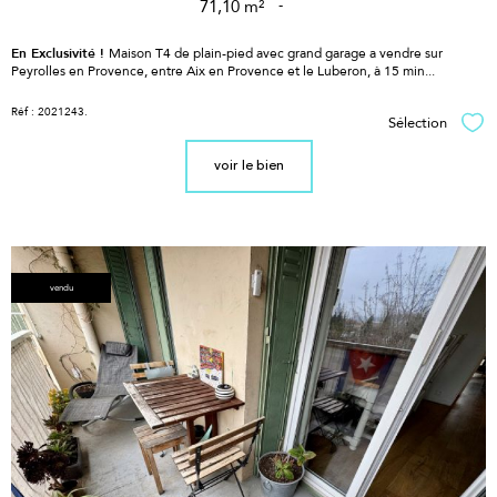
71,10 m²
-
En Exclusivité !
Maison T4 de plain-pied avec grand garage a vendre sur
Peyrolles en Provence, entre Aix en Provence et le Luberon, à 15 min...
Réf : 2021243.
Sélection
Sél
voir le bien
vendu