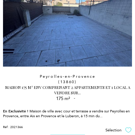
Peyrolles-en-Provence
(13860)
MAISON 175 M² ENV COMPRENANT 2 APPARTEMENTS ET 1 LOCAL A
VENDRE SUR...
175 m²
-
En Exclusivité !
Maison de ville
avec cour et terrasse a vendre sur Peyrolles en
Provence, entre Aix en Provence et le Luberon, à 15 min du...
Réf : 2021366
Sélection
Sél