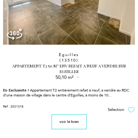
Éguilles
(13510)
APPARTEMENT T2 50 M² ENV REFAIT A NEUF A VENDRE SUR
EGUILLES
50,10 m²
-
En Exclusivité !
Appartement T2 entièrement refait à neuf, a vendre au RDC
d'une maison de village dans le centre d'Eguilles, à moins de 10...
Réf : 2021318.
Sélection
Sél
voir le bien