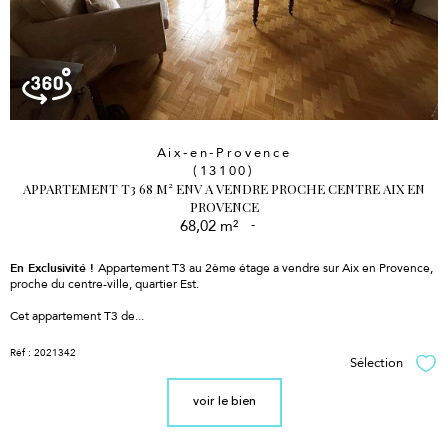
Aix-en-Provence
(13100)
APPARTEMENT T3 68 M² ENV A VENDRE PROCHE CENTRE AIX EN
PROVENCE
68,02 m²
-
En Exclusivité !
Appartement T3 au 2ème étage a vendre sur Aix en Provence,
proche du centre-ville, quartier Est.
Cet appartement T3 de...
Réf : 2021342
Sélection
Sél
voir le bien