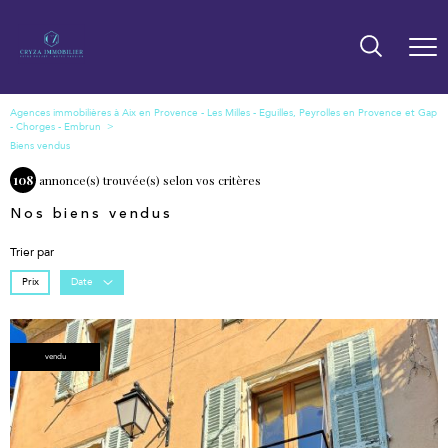
Biens vendus
108
annonce(s) trouvée(s) selon vos critères
Nos biens vendus
Trier par
Prix
Date
vendu