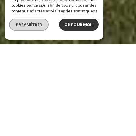
cookies par ce site, afin de vous proposer des
contenus adaptés et réaliser des statistiques !
PARAMÉTRER
OK POUR MOI !
Agences CRYZA Immobilier
L’immobilier sur le Pays d’Aix en Provence,
Peyrolles en Provence et Gap - Chorges - Embrun
Notre
agence immobilière à Aix en Provence - Les Milles
est située aux
Milles et rayonne sur tout le Pays d'Aix en Provence.
Vous trouverez aussi
une agence immobilière à Peyrolles en Provence
acteur
du marché sur le Nord d'Aix en Provence, le Luberon et le Haut Var.
Une troisième
agence immobilière à Gap - Chorges - Embrun,
localisée à la
Bâtie-Neuve, s'occupera de vous sur les communes autour de Gap, Chorges et
Embrun.