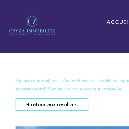
ACCUEI
Agences immobilières à Aix en Provence - Les Milles - Egui
Appartement t2 53 m env balcon a vendre sur marseille
retour aux résultats