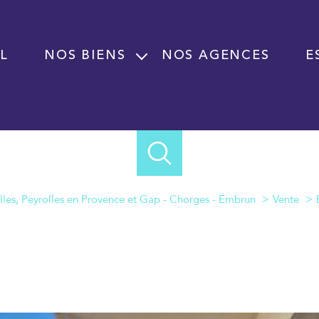
L
NOS BIENS
NOS AGENCES
E
Vente
Location
Programme neuf
Immobilier professionnel Vente
Immobilier professionnel Location
lles, Peyrolles en Provence et Gap - Chorges - Embrun
Vente
Fond de commerce