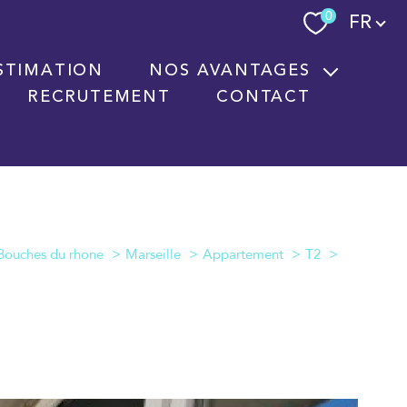
Langue
0
FR
STIMATION
NOS AVANTAGES
RECRUTEMENT
CONTACT
Nouvelles technologies immobilières
Signature électronique
Nos partenaires
Bouches du rhone
Marseille
Appartement
T2