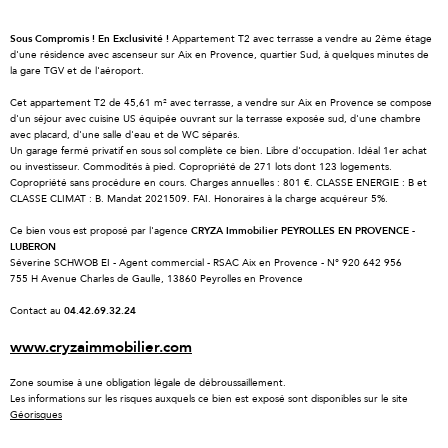
Sous Compromis !
En Exclusivité !
Appartement T2 avec terrasse a vendre au 2ème étage
d'une résidence avec ascenseur sur Aix en Provence, quartier Sud, à quelques minutes de
la gare TGV et de l'aéroport.
Cet appartement T2 de 45,61 m² avec terrasse, a vendre sur Aix en Provence se compose
d'un séjour avec cuisine US équipée ouvrant sur la terrasse exposée sud, d'une chambre
avec placard, d'une salle d'eau et de WC séparés.
Un garage fermé privatif en sous sol complète ce bien. Libre d'occupation. Idéal 1er achat
ou investisseur. Commodités à pied. Copropriété de 271 lots dont 123 logements.
Copropriété sans procédure en cours. Charges annuelles : 801 €. CLASSE ENERGIE : B et
CLASSE CLIMAT : B. Mandat 2021509. FAI. Honoraires à la charge acquéreur 5%.
Ce bien vous est proposé par l'agence
CRYZA Immobilier PEYROLLES EN PROVENCE -
LUBERON
Séverine SCHWOB EI - Agent commercial - RSAC Aix en Provence - N° 920 642 956
755 H Avenue Charles de Gaulle, 13860 Peyrolles en Provence
Contact au
04.42.69.32.24
www.cryzaimmobilier.com
Zone soumise à une obligation légale de débroussaillement.
Les informations sur les risques auxquels ce bien est exposé sont disponibles sur le site
Géorisques