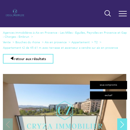
Agences immobilières à Aix en Provence - Les Milles - Eguilles, Peyrolles en Provence et Gap
- Chorges - Embrun
Vente
Bouches du rhone
Aix en provence
Appartement
T2
Appartement t2 de 45 61 m avec terrasse et ascenseur a vendre sur aix en provence
retour aux résultats
sous-compromis
exclusif