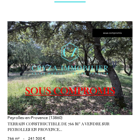
sous-compromis
voir le bien
Peyrolles-en-Provence (13860)
TERRAIN CONSTRUCTIBLE DE 766 M² A VENDRE SUR
PEYROLLES EN PROVENCE...
766 m²
-
241 500 €