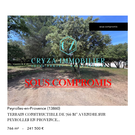
sous-compromis
voir le bien
Peyrolles-en-Provence (13860)
TERRAIN CONSTRUCTIBLE DE 766 M² A VENDRE SUR
PEYROLLES EN PROVENCE...
766 m²
-
241 500 €