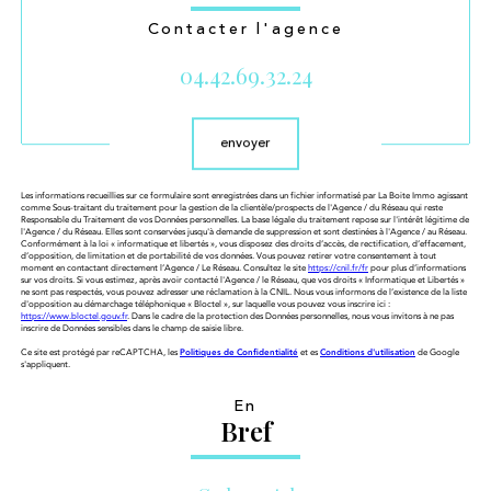
Contacter l'agence
04.42.69.32.24
Validation
envoyer
Les informations recueillies sur ce formulaire sont enregistrées dans un fichier informatisé par La Boite Immo agissant
comme Sous-traitant du traitement pour la gestion de la clientèle/prospects de l'Agence / du Réseau qui reste
Responsable du Traitement de vos Données personnelles. La base légale du traitement repose sur l'intérêt légitime de
l'Agence / du Réseau. Elles sont conservées jusqu'à demande de suppression et sont destinées à l'Agence / au Réseau.
Conformément à la loi « informatique et libertés », vous disposez des droits d’accès, de rectification, d’effacement,
d’opposition, de limitation et de portabilité de vos données. Vous pouvez retirer votre consentement à tout
moment en contactant directement l’Agence / Le Réseau. Consultez le site
https://cnil.fr/fr
pour plus d’informations
sur vos droits. Si vous estimez, après avoir contacté l'Agence / le Réseau, que vos droits « Informatique et Libertés »
ne sont pas respectés, vous pouvez adresser une réclamation à la CNIL. Nous vous informons de l’existence de la liste
d'opposition au démarchage téléphonique « Bloctel », sur laquelle vous pouvez vous inscrire ici :
https://www.bloctel.gouv.fr
. Dans le cadre de la protection des Données personnelles, nous vous invitons à ne pas
inscrire de Données sensibles dans le champ de saisie libre.
Ce site est protégé par reCAPTCHA, les
Politiques de Confidentialité
et es
Conditions d'utilisation
de Google
s'appliquent.
En
Bref