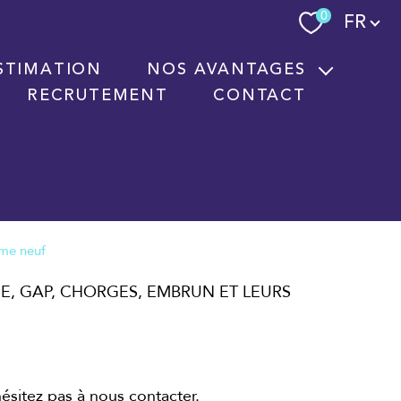
Langue
0
FR
STIMATION
NOS AVANTAGES
RECRUTEMENT
CONTACT
Nouvelles technologies immobilières
Signature électronique
Nos partenaires
me neuf
CE, GAP, CHORGES, EMBRUN ET LEURS
hésitez pas à nous contacter.