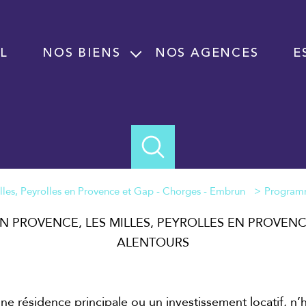
L
NOS BIENS
NOS AGENCES
E
Vente
Location
Programme neuf
Immobilier professionnel Vente
Immobilier professionnel Location
Program
Fond de commerce
EN PROVENCE, LES MILLES, PEYROLLES EN PROVEN
ALENTOURS
ne résidence principale ou un investissement locatif, n’