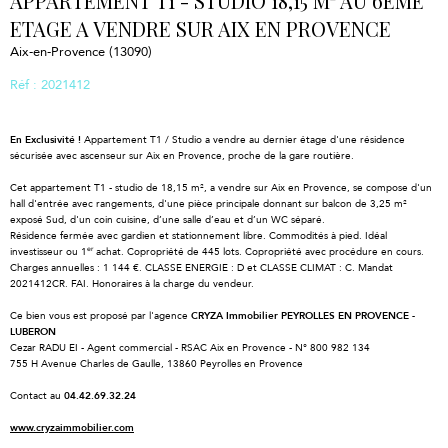
APPARTEMENT T1 - STUDIO 18,15 M² AU 6EME
ETAGE A VENDRE SUR AIX EN PROVENCE
Aix-en-Provence (13090)
Réf : 2021412
En Exclusivité !
Appartement T1 / Studio a vendre au dernier étage d'une résidence
sécurisée avec ascenseur sur Aix en Provence, proche de la gare routière.
Cet appartement T1 - studio de 18,15 m², a vendre sur Aix en Provence, se compose d'un
hall d'entrée avec rangements, d'une pièce principale donnant sur balcon de 3,25 m²
exposé Sud, d'un coin cuisine, d’une salle d’eau et d’un WC séparé.
Résidence fermée avec gardien et stationnement libre. Commodités à pied. Idéal
er
investisseur ou 1
achat. Copropriété de 445 lots. Copropriété avec procédure en cours.
Charges annuelles : 1 144 €. CLASSE ENERGIE : D et CLASSE CLIMAT : C. Mandat
2021412CR. FAI. Honoraires à la charge du vendeur.
Ce bien vous est proposé par l'agence
CRYZA Immobilier PEYROLLES EN PROVENCE -
LUBERON
Cezar RADU EI - Agent commercial - RSAC Aix en Provence - N° 800 982 134
755 H Avenue Charles de Gaulle, 13860 Peyrolles en Provence
Contact au
04.42.69.32.24
www.cryzaimmobilier.com