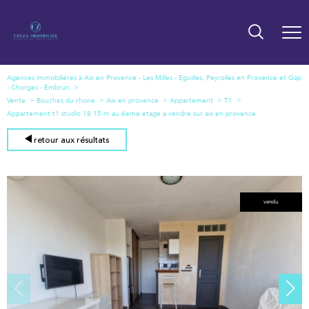
Agences immobilières à Aix en Provence - Les Milles - Eguilles, Peyrolles en Provence et Gap
- Chorges - Embrun
Vente
Bouches du rhone
Aix en provence
Appartement
T1
Appartement t1 studio 18 15 m au 6eme etage a vendre sur aix en provence
retour aux résultats
vendu