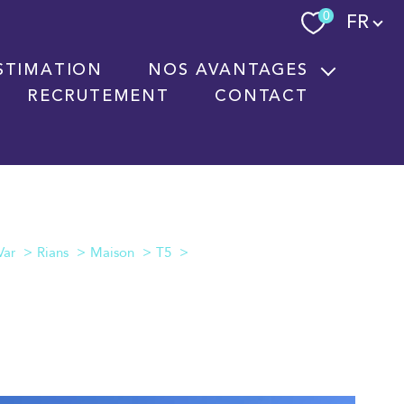
Langue
0
FR
STIMATION
NOS AVANTAGES
RECRUTEMENT
CONTACT
Nouvelles technologies immobilières
Signature électronique
Nos partenaires
Var
Rians
Maison
T5