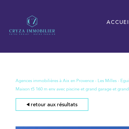
ACCUEI
Agences immobilières à Aix en Provence - Les Milles - Egui
Maison t5 160 m env avec piscine et grand garage et grande
retour aux résultats