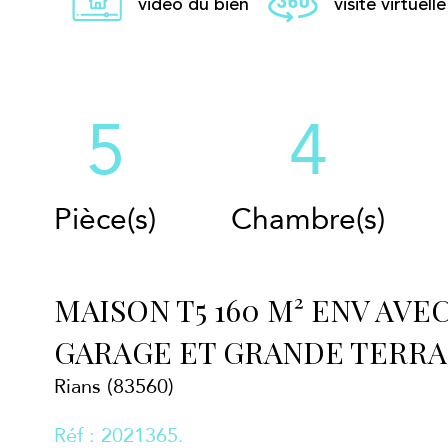
video du bien
visite virtuelle
5
4
Pièce(s)
Chambre(s)
MAISON T5 160 M² ENV AVE
GARAGE ET GRANDE TERRAS
Rians (83560)
Réf : 2021365.