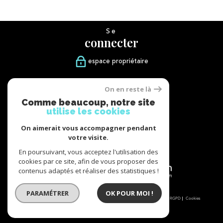
Se
connecter
espace propriétaire
Nous
On en reste là
suivre
Comme beaucoup, notre site
utilise les cookies
On aimerait vous accompagner pendant
votre visite.
Nous
adhérons
En poursuivant, vous acceptez l'utilisation des
cookies par ce site, afin de vous proposer des
contenus adaptés et réaliser des statistiques !
PARAMÉTRER
OK POUR MOI !
© 2026 | Tous droits réservés | Traduction powered by Google |
Nos honoraires
Plan du site
Mentions légales
Admin
Partenaires
Politique RGPD
Cookies