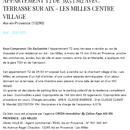
APPARTEMENT T2 DE 39,53 M2 AVEC
TERRASSE SUR AIX - LES MILLES CENTRE
VILLAGE
Aix-en-Provence (13290)
Réf : 2021507
Sous Compromis ! En Exclusivité !
Appartement T2 avec terrasse a vendre au rez de
chaussée d'une résidence sur Aix - Les Milles, à moins de 10 min d'Aix en Provence, proche
des commerces, écoles, bus de ville et axes routiers, entre Aix et Marseille, à quelques min
de la gare TGV et de l’aéroport.
Cet appartement T2 de 39,53 m² exposé Sud, a vendre sur le charmant village d'Aix - Les
Milles, se compose d'un hall d'entrée, d'une cuisine séparée semi-équipée, d'un séjour
donnant sur la terrasse, d'une chambre avec placard, d'une salle de bain et d'un WC
séparé.
Un grenier et des places de parking libre sur le parking collectif de la résidence complètent
ce bien. Commodités à pied. Copropriété de 144 lots dont 53 logements. Copropriété sans
procédure en cours. Charges annuelles : 698 €. CLASSE ENERGIE : D et CLASSE CLIMAT :
B. Mandat 2021507OV. FAI. Honoraires à la charge de l'acquéreur 4,01%.
Ce bien vous est proposé par l'agence
CRYZA Immobilier
By Céline Faye
AIX EN
PROVENCE - LES MILLES
Olivier VILLE EI - Agent commercial - RSAC Aix en Provence - N° 941 340 341
46 Avenue Roger Chaudon, 13290 Aix en Provence - Les Milles