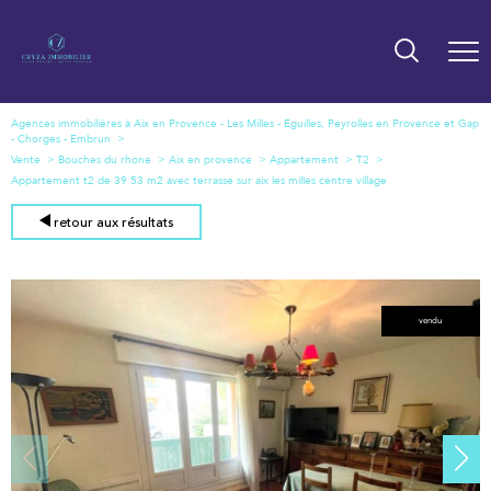
Agences immobilières à Aix en Provence - Les Milles - Eguilles, Peyrolles en Provence et Gap
- Chorges - Embrun
Vente
Bouches du rhone
Aix en provence
Appartement
T2
Appartement t2 de 39 53 m2 avec terrasse sur aix les milles centre village
retour aux résultats
vendu