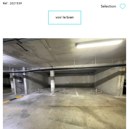
Réf : 2021539
Sélection
Sél
voir le bien