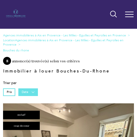
Location
Bouches du rhone
8
annonce(s) trouvée(s) selon vos critères
Immobilier à louer Bouches-Du-Rhone
Trier par
Prix
Date
exclusif
coup de coeur