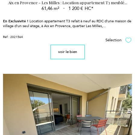
Aix en Provence - Les Milles : Location appartement T3 meublé...
61,46 m²
-
1 200 €
HC*
En Exclusivité !
Location appartement
T3 refait à neuf au RDC d'une maison de
village d'un seul étage, à Aix en Provence, quartier Les Milles,...
Réf : 2021564
Sélection
Sél
voir le bien