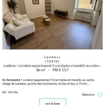
Lambesc
(13410)
Lambesc : Location appartement T2 en triplex et meublé au centre...
36 m²
-
790 €
CC*
En Exclusivité !
Location appartement T2 en triplex et meublé, au centre
village de Lambesc,
proche des commerces, écoles et bus, à 15 min...
Réf : 2021566
Sélection
Sél
voir le bien