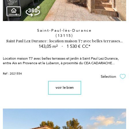
Saint-Paul-lès-Durance
(13115)
Saint Paul Lez Durance : location maison T7 avec belles terrasses...
143,05 m²
-
1 530 €
CC*
Location maison T7 avec belles terrasses et jardin à Saint Paul Lez Durance,
entre Aix en Provence et le Luberon, à proximité du CEA CADARACHE...
Réf : 2021554
Sélection
Sél
voir le bien