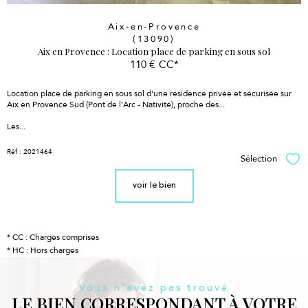
Aix-en-Provence
(13090)
Aix en Provence : Location place de parking en sous sol
110 €
CC*
Location place de parking en sous sol d'une résidence privée et sécurisée sur
Aix en Provence Sud (Pont de l'Arc - Nativité), proche des...
Les...
Réf : 2021464
Sélection
Sél
voir le bien
* CC : Charges comprises
* HC : Hors charges
Vous n'avez pas trouvé
LE BIEN CORRESPONDANT À VOTRE