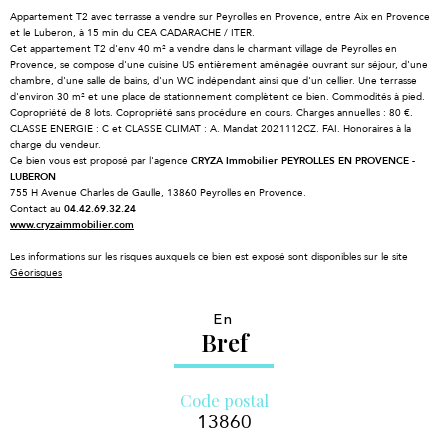
Appartement T2 avec terrasse a vendre sur Peyrolles en Provence, entre Aix en Provence
et le Luberon, à 15 min du CEA CADARACHE / ITER.
Cet appartement T2 d'env 40 m² a vendre dans le charmant village de Peyrolles en
Provence, se compose d'une cuisine US entièrement aménagée ouvrant sur séjour, d'une
chambre, d'une salle de bains, d'un WC indépendant ainsi que d'un cellier. Une terrasse
d'environ 30 m² et une place de stationnement complètent ce bien. Commodités à pied.
Copropriété de 8 lots. Copropriété sans procédure en cours. Charges annuelles : 80 €.
CLASSE ENERGIE : C et CLASSE CLIMAT : A. Mandat 2021112CZ. FAI. Honoraires à la
charge du vendeur.
Ce bien vous est proposé par l'agence
CRYZA Immobilier PEYROLLES EN PROVENCE -
LUBERON
755 H Avenue Charles de Gaulle, 13860 Peyrolles en Provence.
Contact au
04.42.69.32.24
www.cryzaimmobilier.com
Les informations sur les risques auxquels ce bien est exposé sont disponibles sur le site
Géorisques
En
Bref
Code postal
13860