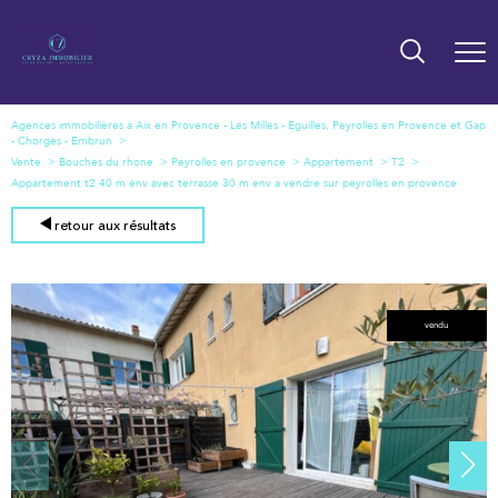
Agences immobilières à Aix en Provence - Les Milles - Eguilles, Peyrolles en Provence et Gap
- Chorges - Embrun
Vente
Bouches du rhone
Peyrolles en provence
Appartement
T2
Appartement t2 40 m env avec terrasse 30 m env a vendre sur peyrolles en provence
retour aux résultats
vendu