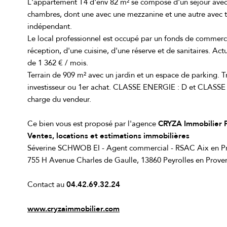
L'appartement T4 d'env 82 m² se compose d'un séjour avec
chambres, dont une avec une mezzanine et une autre avec te
indépendant.
Le local professionnel est occupé par un fonds de commerce
réception, d'une cuisine, d'une réserve et de sanitaires. Ac
de 1 362 € / mois.
Terrain de 909 m² avec un jardin et un espace de parking. 
investisseur ou 1er achat. CLASSE ENERGIE : D et CLASSE
charge du vendeur.
Ce bien vous est proposé par l'agence
CRYZA Immobilier
Ventes, locations et estimations immobilières
Séverine SCHWOB EI - Agent commercial - RSAC Aix en Pr
755 H Avenue Charles de Gaulle, 13860 Peyrolles en Prove
Contact au
04.42.69.32.24
www.cryzaimmobilier.com