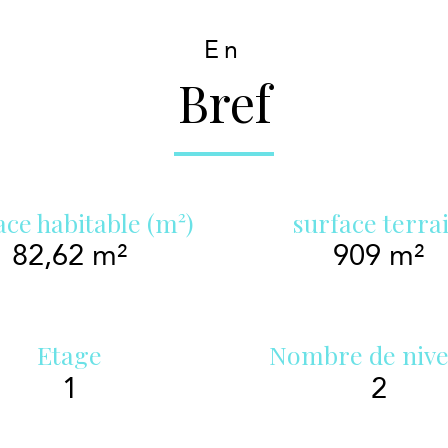
En
Bref
ace habitable (m²)
surface terra
82,62 m²
909 m²
Etage
Nombre de niv
1
2