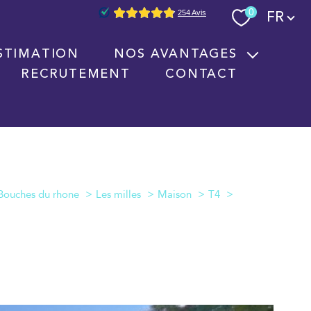
Langue
0
FR
STIMATION
NOS AVANTAGES
RECRUTEMENT
CONTACT
Nouvelles technologies immobilières
Signature électronique
Nos partenaires
Bouches du rhone
Les milles
Maison
T4