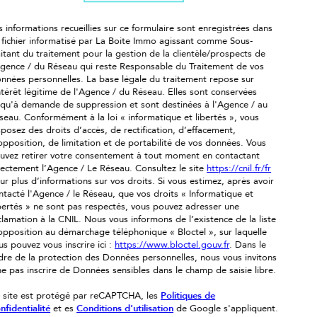
s informations recueillies sur ce formulaire sont enregistrées dans
 fichier informatisé par La Boite Immo agissant comme Sous-
aitant du traitement pour la gestion de la clientèle/prospects de
Agence / du Réseau qui reste Responsable du Traitement de vos
nnées personnelles. La base légale du traitement repose sur
intérêt légitime de l'Agence / du Réseau. Elles sont conservées
squ'à demande de suppression et sont destinées à l'Agence / au
seau. Conformément à la loi « informatique et libertés », vous
sposez des droits d’accès, de rectification, d’effacement,
opposition, de limitation et de portabilité de vos données. Vous
uvez retirer votre consentement à tout moment en contactant
rectement l’Agence / Le Réseau. Consultez le site
https://cnil.fr/fr
ur plus d’informations sur vos droits. Si vous estimez, après avoir
ntacté l'Agence / le Réseau, que vos droits « Informatique et
bertés » ne sont pas respectés, vous pouvez adresser une
clamation à la CNIL. Nous vous informons de l’existence de la liste
opposition au démarchage téléphonique « Bloctel », sur laquelle
us pouvez vous inscrire ici :
https://www.bloctel.gouv.fr
. Dans le
dre de la protection des Données personnelles, nous vous invitons
ne pas inscrire de Données sensibles dans le champ de saisie libre.
 site est protégé par reCAPTCHA, les
Politiques de
nfidentialité
et es
Conditions d'utilisation
de Google s'appliquent.