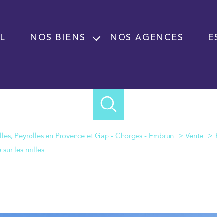
L
NOS BIENS
NOS AGENCES
E
Vente
Location
Programme neuf
Immobilier professionnel Vente
Immobilier professionnel Location
lles, Peyrolles en Provence et Gap - Chorges - Embrun
Vente
Fond de commerce
sur les milles