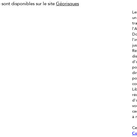
 sont disponibles sur le site
Géorisques
Le
un
tr
l'
Do
l'
ju
Ré
di
d’
po
di
po
co
Li
ré
d'
vo
ca
à 
Ce
Co