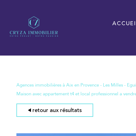
ACCUEI
Agences immobilières à Aix en Provence - Les Milles - Egui
Maison avec appartement t4 et local professionnel a vendre 
retour aux résultats