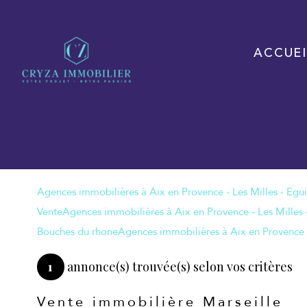
ACCUEI
Vente
Bouches du rhone
1
annonce(s) trouvée(s) selon vos critères
Vente immobilière Marseille