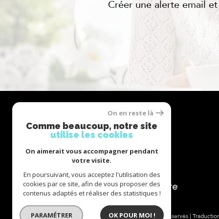
Créer une alerte email et
On en reste là
Se
Comme beaucoup, notre site
connecter
utilise les cookies
On aimerait vous accompagner pendant
votre visite.
En poursuivant, vous acceptez l'utilisation des
espace propriétaire
cookies par ce site, afin de vous proposer des
contenus adaptés et réaliser des statistiques !
PARAMÉTRER
OK POUR MOI !
© 2026 | Tous droits réservés | Traducti