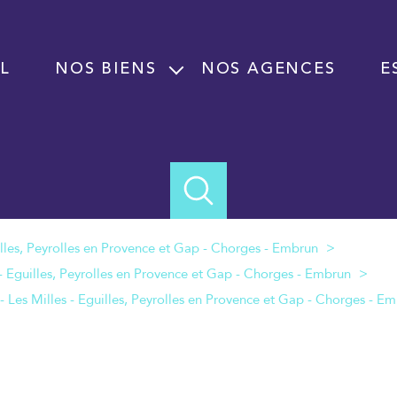
L
NOS BIENS
NOS AGENCES
E
Vente
Location
Programme neuf
Immobilier professionnel Vente
Immobilier professionnel Location
Fond de commerce