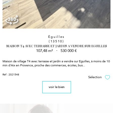
Éguilles
(13510)
MAISON T4 AVEC TERRASSE ET JARDIN A VENDRE SUR EGUILLES
107,48 m²
-
530 000 €
Maison de village T4 avec terrasse et jardin a vendre sur Eguilles, à moins de 10
min d'Aix en Provence, proche des commerces, écoles, bus...
Réf : 2021548
Sélection
Sél
voir le bien