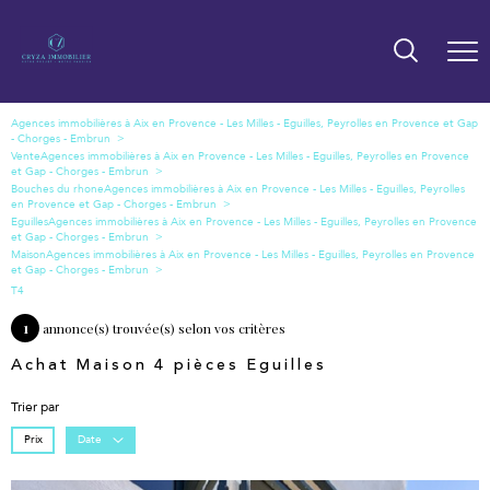
Vente
Bouches du rhone
Eguilles
Maison
T4
1
annonce(s) trouvée(s) selon vos critères
Achat Maison 4 pièces Eguilles
Trier par
Prix
Date