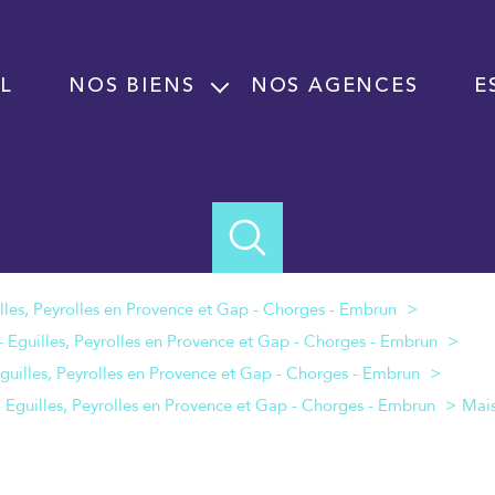
L
NOS BIENS
NOS AGENCES
E
Vente
Location
Programme neuf
Immobilier professionnel Vente
Immobilier professionnel Location
Fond de commerce
Mai