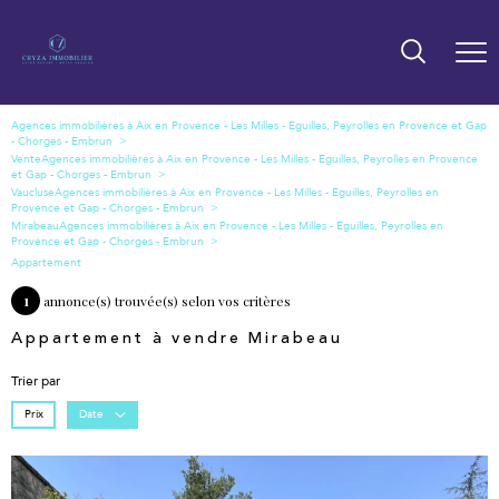
Vente
Vaucluse
Mirabeau
Appartement
1
annonce(s) trouvée(s) selon vos critères
Appartement à vendre Mirabeau
Trier par
Prix
Date