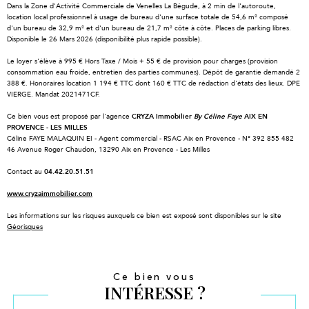
Dans la Zone d'Activité Commerciale de Venelles La Bégude, à 2 min de l'autoroute,
location local professionnel à usage de bureau d'une surface totale de 54,6 m² composé
d'un bureau de 32,9 m² et d'un bureau de 21,7 m² côte à côte. Places de parking libres.
Disponible le 26 Mars 2026 (disponibilité plus rapide possible).
Le loyer s'élève à 995 € Hors Taxe / Mois + 55 € de provision pour charges (provision
consommation eau froide, entretien des parties communes). Dépôt de garantie demandé 2
388 €. Honoraires location 1 194 € TTC dont 160 € TTC de rédaction d'états des lieux. DPE
VIERGE. Mandat 2021471CF.
Ce bien vous est proposé par l'agence
CRYZA Immobilier
By Céline Faye
AIX EN
PROVENCE - LES MILLES
Céline FAYE MALAQUIN EI - Agent commercial - RSAC Aix en Provence - N° 392 855 482
46 Avenue Roger Chaudon, 13290 Aix en Provence - Les Milles
Contact au
04.42.20.51.51
www.cryzaimmobilier.com
Les informations sur les risques auxquels ce bien est exposé sont disponibles sur le site
Géorisques
Ce bien vous
INTÉRESSE ?