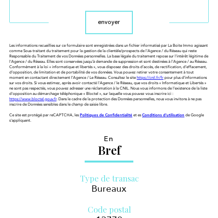
Validation
envoyer
Les informations recueillies sur ce formulaire sont enregistrées dans un fichier informatisé par La Boite Immo agissant
comme Sous-traitant du traitement pour la gestion de la clientèle/prospects de l'Agence / du Réseau qui reste
Responsable du Traitement de vos Données personnelles. La base légale du traitement repose sur l'intérêt légitime de
l'Agence / du Réseau. Elles sont conservées jusqu'à demande de suppression et sont destinées à l'Agence / au Réseau.
Conformément à la loi « informatique et libertés », vous disposez des droits d’accès, de rectification, d’effacement,
d’opposition, de limitation et de portabilité de vos données. Vous pouvez retirer votre consentement à tout
moment en contactant directement l’Agence / Le Réseau. Consultez le site
https://cnil.fr/fr
pour plus d’informations
sur vos droits. Si vous estimez, après avoir contacté l'Agence / le Réseau, que vos droits « Informatique et Libertés »
ne sont pas respectés, vous pouvez adresser une réclamation à la CNIL. Nous vous informons de l’existence de la liste
d'opposition au démarchage téléphonique « Bloctel », sur laquelle vous pouvez vous inscrire ici :
https://www.bloctel.gouv.fr
. Dans le cadre de la protection des Données personnelles, nous vous invitons à ne pas
inscrire de Données sensibles dans le champ de saisie libre.
Ce site est protégé par reCAPTCHA, les
Politiques de Confidentialité
et es
Conditions d'utilisation
de Google
s'appliquent.
En
Bref
Type de transac
Bureaux
Code postal