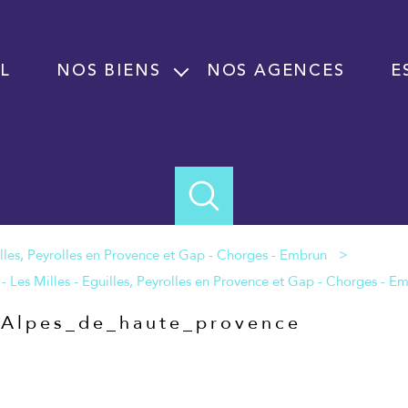
L
NOS BIENS
NOS AGENCES
E
Vente
Location
Programme neuf
Immobilier professionnel Vente
Immobilier professionnel Location
Fond de commerce
e Alpes_de_haute_provence