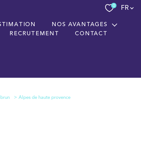
Langue
0
FR
STIMATION
NOS AVANTAGES
RECRUTEMENT
CONTACT
Nouvelles technologies immobilières
Signature électronique
Nos partenaires
Alpes de haute provence