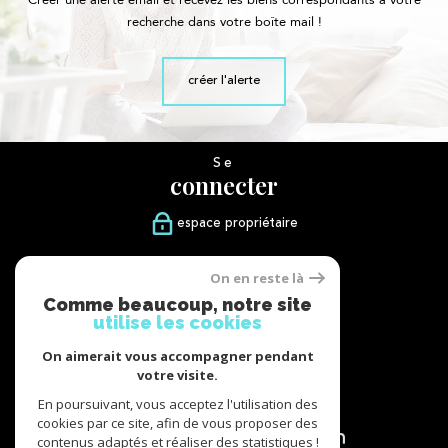
Créer une alerte email et recevez les biens correspondants à votre
recherche dans votre boîte mail !
créer l'alerte
Se
connecter
espace propriétaire
Nous
On en reste là
suivre
Comme beaucoup, notre site
utilise les cookies
On aimerait vous accompagner pendant
votre visite.
Nous
adhérons
En poursuivant, vous acceptez l'utilisation des
cookies par ce site, afin de vous proposer des
contenus adaptés et réaliser des statistiques !