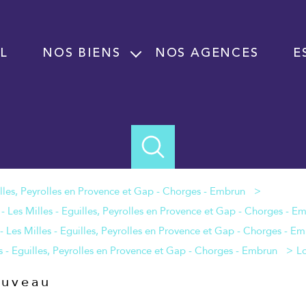
L
NOS BIENS
NOS AGENCES
E
Vente
Location
Programme neuf
Immobilier professionnel Vente
Immobilier professionnel Location
Fond de commerce
Lo
Fuveau