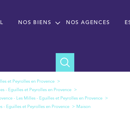
L
NOS BIENS
NOS AGENCES
E
Vente
Location
Programme neuf
Immobilier professionnel Vente
Immobilier professionnel Location
Fond de commerce
Maison