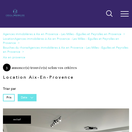
Location
Bouches du rhone
Aix en provence
3
annonce(s) trouvée(s) selon vos critères
Location Aix-En-Provence
Trier par
Prix
Date
exclusif