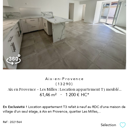
Aix-en-Provence
(13290)
Aix en Provence - Les Milles : Location appartement T3 meublé...
61,46 m²
-
1 200 €
HC*
En Exclusivité !
Location appartement
T3 refait à neuf au RDC d'une maison de
village d'un seul étage, à Aix en Provence, quartier Les Milles,...
Réf : 2021564
Sélection
Sél