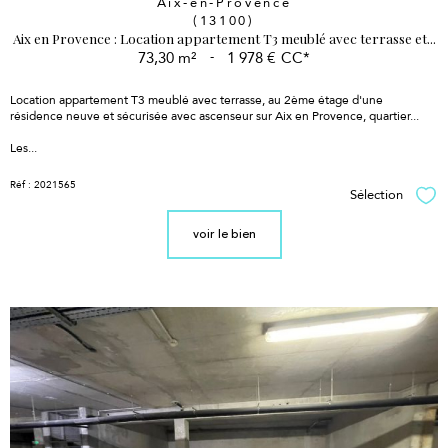
Aix-en-Provence
(13100)
Aix en Provence : Location appartement T3 meublé avec terrasse et...
73,30 m²
-
1 978 €
CC*
Location appartement T3 meublé avec terrasse, au 2ème étage d'une
résidence neuve et sécurisée avec ascenseur sur Aix en Provence, quartier...
Les...
Réf : 2021565
Sélection
Sél
voir le bien