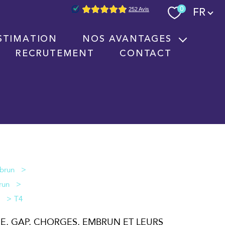
Langue
0
FR
STIMATION
NOS AVANTAGES
RECRUTEMENT
CONTACT
Nouvelles technologies immobilières
Signature électronique
Nos partenaires
T4
CE, GAP, CHORGES, EMBRUN ET LEURS