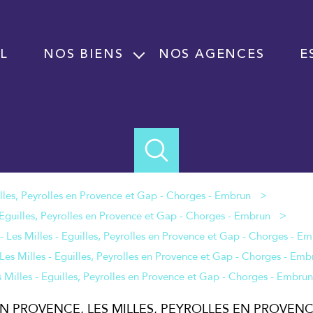
L
NOS BIENS
NOS AGENCES
E
Vente
Location
Programme neuf
Immobilier professionnel Vente
Immobilier professionnel Location
Fond de commerce
EN PROVENCE, LES MILLES, PEYROLLES EN PROVEN