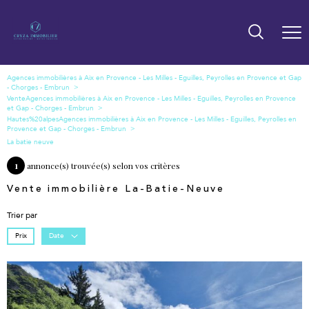
Vente
Hautes%20alpes
La batie neuve
1
annonce(s) trouvée(s) selon vos critères
Vente immobilière La-Batie-Neuve
Trier par
Prix
Date