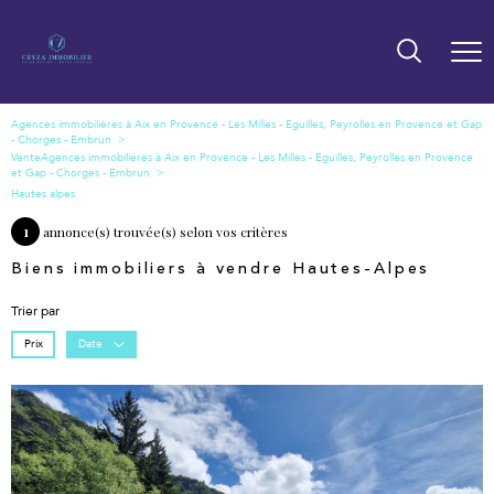
Vente
Hautes alpes
1
annonce(s) trouvée(s) selon vos critères
Biens immobiliers à vendre Hautes-Alpes
Trier par
Prix
Date