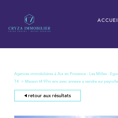
ACCUEI
Agences immobilières à Aix en Provence - Les Milles - Egui
T4
Maison t4 97m env avec annexe a vendre sur peyroll
retour aux résultats