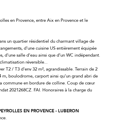
lles en Provence, entre Aix en Provence et le
ns un quartier résidentiel du charmant village de
 rangements, d'une cuisine US entièrement équipée
es, d'une salle d'eau ainsi que d’un WC indépendant.
limatisation réversible...
er T2 / T3 d'env 32 m², agrandissable. Terrain de 2
 4 m, boulodrome, carport ainsi qu'un grand abri de
de la commune en bordure de colline. Coup de cœur
dat 2021268CZ. FAI. Honoraires à la charge du
 PEYROLLES EN PROVENCE - LUBERON
nce.