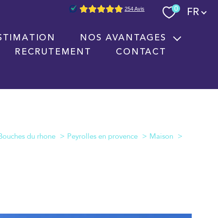
Langue
0
FR
STIMATION
NOS AVANTAGES
RECRUTEMENT
CONTACT
Nouvelles technologies immobilières
Signature électronique
Nos partenaires
Bouches du rhone
Peyrolles en provence
Maison