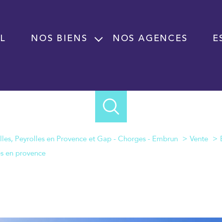
L
NOS BIENS
NOS AGENCES
E
Vente
Location
Programme neuf
Immobilier professionnel Vente
Immobilier professionnel Location
lles, Peyrolles en Provence et Gap - Chorges - Embrun
Vente
Fond de commerce
es en provence