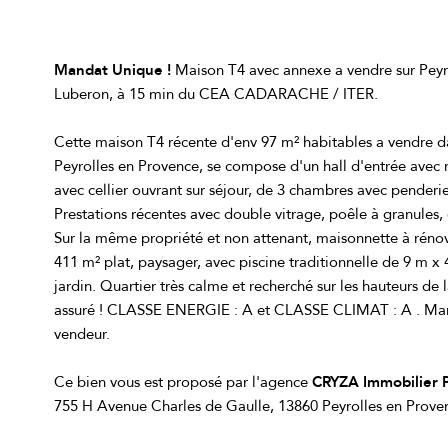
Mandat Unique !
Maison T4 avec annexe a vendre sur Peyro
Luberon, à 15 min du CEA CADARACHE / ITER.
Cette maison T4 récente d'env 97 m² habitables a vendre da
Peyrolles en Provence, se compose d'un hall d'entrée avec
avec cellier ouvrant sur séjour, de 3 chambres avec penderi
Prestations récentes avec double vitrage, poêle à granules, c
Sur la même propriété et non attenant, maisonnette à rénov
411 m² plat, paysager, avec piscine traditionnelle de 9 m x
jardin. Quartier très calme et recherché sur les hauteurs 
assuré ! CLASSE ENERGIE : A et CLASSE CLIMAT : A . Man
vendeur.
Ce bien vous est proposé par l'agence
CRYZA Immobilier
755 H Avenue Charles de Gaulle, 13860 Peyrolles en Prove