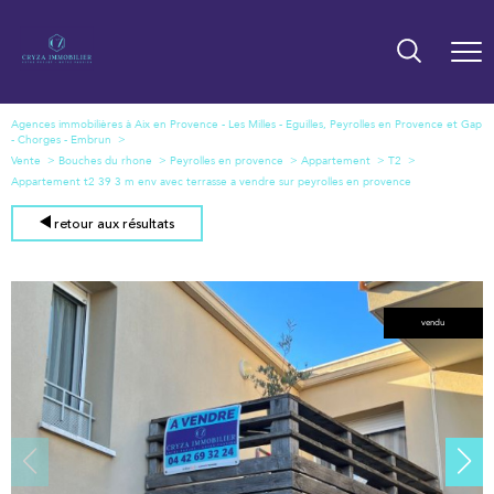
Agences immobilières à Aix en Provence - Les Milles - Eguilles, Peyrolles en Provence et Gap
- Chorges - Embrun
Vente
Bouches du rhone
Peyrolles en provence
Appartement
T2
Appartement t2 39 3 m env avec terrasse a vendre sur peyrolles en provence
retour aux résultats
vendu