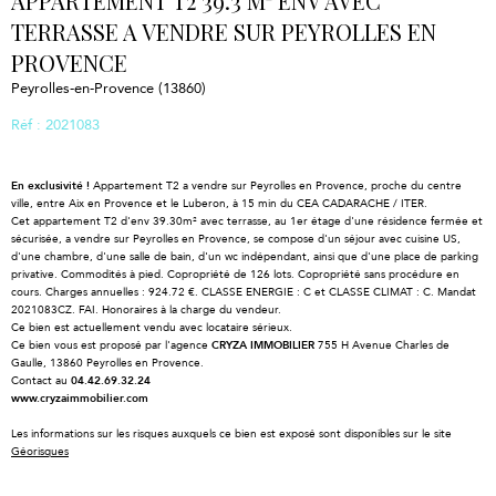
APPARTEMENT T2 39.3 M² ENV AVEC
TERRASSE A VENDRE SUR PEYROLLES EN
PROVENCE
Peyrolles-en-Provence (13860)
Réf : 2021083
En exclusivité !
Appartement T2 a vendre sur Peyrolles en Provence, proche du centre
ville, entre Aix en Provence et le Luberon, à 15 min du CEA CADARACHE / ITER.
Cet appartement T2 d'env 39.30m² avec terrasse, au 1er étage d'une résidence fermée et
sécurisée, a vendre sur Peyrolles en Provence, se compose d'un séjour avec cuisine US,
d'une chambre, d'une salle de bain, d'un wc indépendant, ainsi que d'une place de parking
privative. Commodités à pied. Copropriété de 126 lots. Copropriété sans procédure en
cours. Charges annuelles : 924.72 €. CLASSE ENERGIE : C et CLASSE CLIMAT : C. Mandat
2021083CZ. FAI. Honoraires à la charge du vendeur.
Ce bien est actuellement vendu avec locataire sérieux.
Ce bien vous est proposé par l'agence
CRYZA IMMOBILIER
755 H Avenue Charles de
Gaulle, 13860 Peyrolles en Provence.
Contact au
04.42.69.32.24
www.cryzaimmobilier.com
Les informations sur les risques auxquels ce bien est exposé sont disponibles sur le site
Géorisques