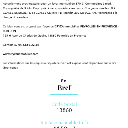
Actuellement avec locataire pour un loyer mensuel de 670 €. Commodités à pied.
Copropriété de 3 lots. Copropriété sans procédure en cours. Charges annuelles : 0 €.
CLASSE ENERGIE : D et CLASSE CLIMAT : B. Mandat 2021296CZ. FAI. Honoraires à la
charge du vendeur.
Ce bien vous est proposé par l'agence
CRYZA Immobilier PEYROLLES EN PROVENCE -
LUBERON
755 H Avenue Charles de Gaulle, 13860 Peyrolles en Provence.
Contact au
04.42.69.32.24
www.cryzaimmobilier.com
Les informations sur les risques auxquels ce bien est exposé sont disponibles sur le site
Géorisques
En
Bref
Code postal
13860
Surface habitable (m²)