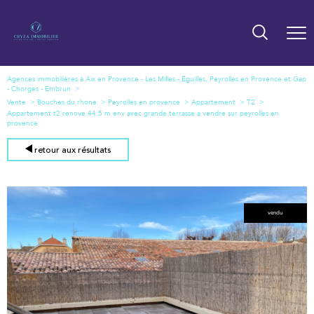
Agences immobilières à Aix en Provence - Les Milles - Eguilles, Peyrolles en Provence et Gap
- Chorges - Embrun
Vente
Bouches du rhone
Peyrolles en provence
Appartement
T2
Appartement t2 renove 44 5 m env avec grande terrasse a vendre sur peyrolles en
provence
retour aux résultats
vendu