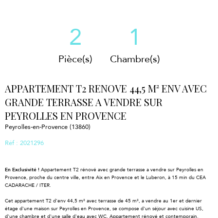
2
1
Pièce(s)
Chambre(s)
APPARTEMENT T2 RENOVE 44,5 M² ENV AVEC
GRANDE TERRASSE A VENDRE SUR
PEYROLLES EN PROVENCE
Peyrolles-en-Provence (13860)
Réf : 2021296
En Exclusivité !
Appartement T2 rénové avec grande terrasse a vendre sur Peyrolles en
Provence, proche du centre ville, entre Aix en Provence et le Luberon, à 15 min du CEA
CADARACHE / ITER.
Cet appartement T2 d'env 44,5 m² avec terrasse de 45 m², a vendre au 1er et dernier
étage d'une maison sur Peyrolles en Provence, se compose d'un séjour avec cuisine US,
d'une chambre et d'une salle d'eau avec WC. Appartement rénové et contemporain.