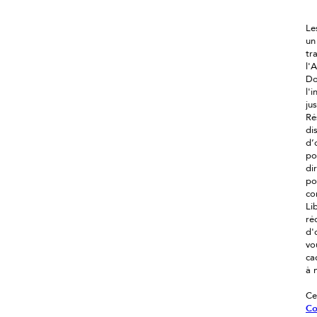
Le
un
tr
l'
Do
l'
ju
Ré
di
d’
po
di
po
co
Li
ré
d'
vo
ca
à 
Ce
Co