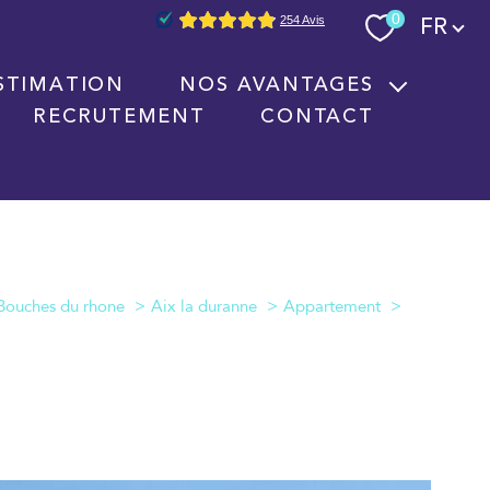
Langue
0
FR
STIMATION
NOS AVANTAGES
RECRUTEMENT
CONTACT
Nouvelles technologies immobilières
Signature électronique
Nos partenaires
Bouches du rhone
Aix la duranne
Appartement