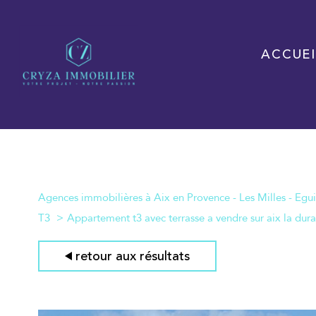
ACCUEI
Agences immobilières à Aix en Provence - Les Milles - Egui
T3
Appartement t3 avec terrasse a vendre sur aix la dur
retour aux résultats