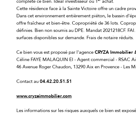
complète ce bien. Idéal investisseur ou 1
achat.
Cette résidence face à la Sainte Victoire offre un cadre pro
Dans cet environnement entièrement piéton, le bassin d'é
offre fraîcheur et bien-être. Copropriété de 36 lots. Copro
définies. Bien non soumis au DPE. Mandat 2021218CF. FAI. 
surfaces disponibles sur demande. Frais de notaire réduits.
Ce bien vous est proposé par l'agence
CRYZA Immobilier
Céline FAYE MALAQUIN EI - Agent commercial - RSAC Aix
46 Avenue Roger Chaudon, 13290 Aix en Provence - Les Mi
Contact au
04.42.20.51.51
www.cryzaimmobilier.com
Les informations sur les risques auxquels ce bien est exposé