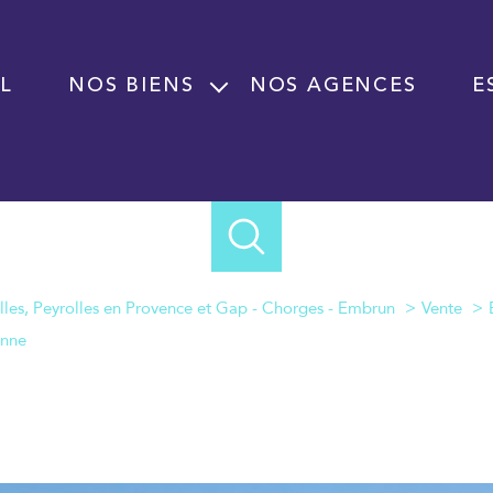
L
NOS BIENS
NOS AGENCES
E
Vente
Location
Programme neuf
Immobilier professionnel Vente
Immobilier professionnel Location
lles, Peyrolles en Provence et Gap - Chorges - Embrun
Vente
Fond de commerce
anne