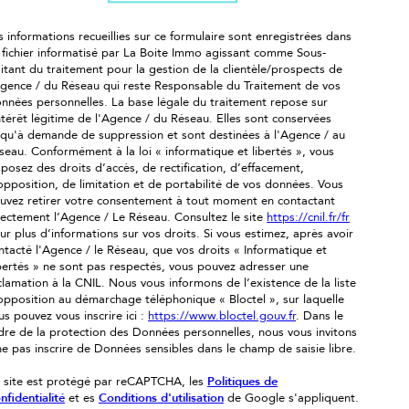
s informations recueillies sur ce formulaire sont enregistrées dans
 fichier informatisé par La Boite Immo agissant comme Sous-
aitant du traitement pour la gestion de la clientèle/prospects de
Agence / du Réseau qui reste Responsable du Traitement de vos
nnées personnelles. La base légale du traitement repose sur
intérêt légitime de l'Agence / du Réseau. Elles sont conservées
squ'à demande de suppression et sont destinées à l'Agence / au
seau. Conformément à la loi « informatique et libertés », vous
sposez des droits d’accès, de rectification, d’effacement,
opposition, de limitation et de portabilité de vos données. Vous
uvez retirer votre consentement à tout moment en contactant
rectement l’Agence / Le Réseau. Consultez le site
https://cnil.fr/fr
ur plus d’informations sur vos droits. Si vous estimez, après avoir
ntacté l'Agence / le Réseau, que vos droits « Informatique et
bertés » ne sont pas respectés, vous pouvez adresser une
clamation à la CNIL. Nous vous informons de l’existence de la liste
opposition au démarchage téléphonique « Bloctel », sur laquelle
us pouvez vous inscrire ici :
https://www.bloctel.gouv.fr
. Dans le
dre de la protection des Données personnelles, nous vous invitons
ne pas inscrire de Données sensibles dans le champ de saisie libre.
 site est protégé par reCAPTCHA, les
Politiques de
nfidentialité
et es
Conditions d'utilisation
de Google s'appliquent.