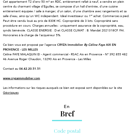
Cet appartement T2 d'env 50 m² en RDC, entièrement refait à neuf, a vendre en plein
centre du charmant village d'Eguilles, se compose d'un hall d'entrée, d'une cuisine
entièrement équipée / salle à manger, d'un salon, d'une chambre avec rangements et sa
er
salle d'eau, ainsi qu'un WC indépendant. Idéal investisseur ou 1
achat. Commerces à pied.
Peut être vendu loué au prix de 830€ HC. Copropriété de 3 lots. Copropriété sans
procédure en cours. Charges annuelles : uniquement assurance de la copropriété, eau,
syndic bénévole. CLASSE ENERGIE : D et CLASSE CLIMAT : B. Mandat 2021318CF. FAI.
Honoraires à la charge de l'acquéreur 5%.
Ce bien vous est proposé par l'agence
CRYZA Immobilier
By Céline Faye
AIX EN
PROVENCE - LES MILLES
Céline FAYE MALAQUIN EI - Agent commercial - RSAC Aix en Provence - N° 392 855 482
46 Avenue Roger Chaudon, 13290 Aix en Provence - Les Milles
Contact au
04.42.20.51.51
www.cryzaimmobilier.com
Les informations sur les risques auxquels ce bien est exposé sont disponibles sur le site
Géorisques
En
Bref
Code postal