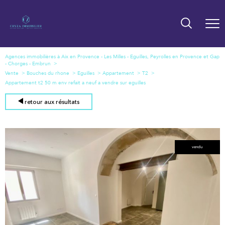
Agences immobilières à Aix en Provence - Les Milles - Eguilles, Peyrolles en Provence et Gap
- Chorges - Embrun
Vente
Bouches du rhone
Eguilles
Appartement
T2
Appartement t2 50 m env refait a neuf a vendre sur eguilles
retour aux résultats
vendu