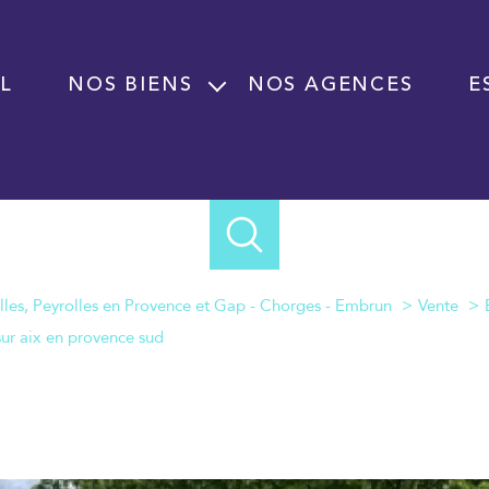
L
NOS BIENS
NOS AGENCES
E
Vente
Location
Programme neuf
Immobilier professionnel Vente
Immobilier professionnel Location
lles, Peyrolles en Provence et Gap - Chorges - Embrun
Vente
Fond de commerce
sur aix en provence sud