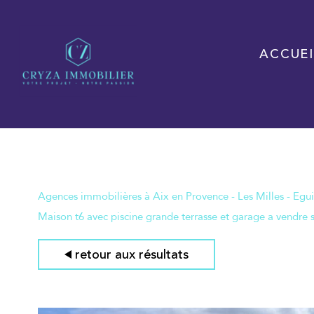
ACCUEI
Agences immobilières à Aix en Provence - Les Milles - Egui
Maison t6 avec piscine grande terrasse et garage a vendre 
retour aux résultats