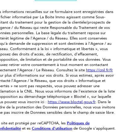
s informations recueillies sur ce formulaire sont enregistrées dans
 fichier informatisé par La Boite Immo agissant comme Sous-
aitant du traitement pour la gestion de la clientèle/prospects de
Agence / du Réseau qui reste Responsable du Traitement de vos
nnées personnelles. La base légale du traitement repose sur
intérêt légitime de l'Agence / du Réseau. Elles sont conservées
squ'à demande de suppression et sont destinées à l'Agence / au
seau. Conformément à la loi « informatique et libertés », vous
sposez des droits d’accès, de rectification, d’effacement,
opposition, de limitation et de portabilité de vos données. Vous
uvez retirer votre consentement à tout moment en contactant
rectement l’Agence / Le Réseau. Consultez le site
https://cnil.fr/fr
ur plus d’informations sur vos droits. Si vous estimez, après avoir
ntacté l'Agence / le Réseau, que vos droits « Informatique et
bertés » ne sont pas respectés, vous pouvez adresser une
clamation à la CNIL. Nous vous informons de l’existence de la liste
opposition au démarchage téléphonique « Bloctel », sur laquelle
us pouvez vous inscrire ici :
https://www.bloctel.gouv.fr
. Dans le
dre de la protection des Données personnelles, nous vous invitons
ne pas inscrire de Données sensibles dans le champ de saisie libre.
 site est protégé par reCAPTCHA, les
Politiques de
nfidentialité
et es
Conditions d'utilisation
de Google s'appliquent.