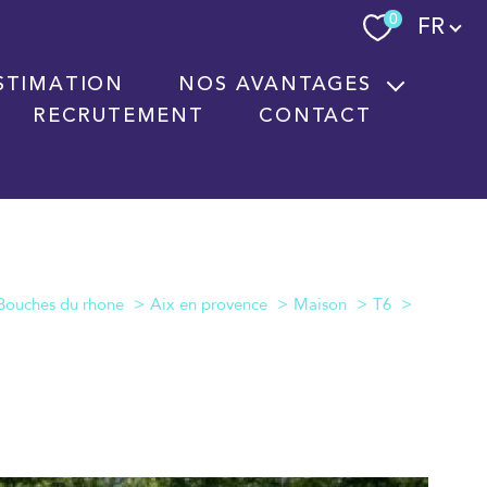
Langue
0
FR
STIMATION
NOS AVANTAGES
RECRUTEMENT
CONTACT
Nouvelles technologies immobilières
Signature électronique
Nos partenaires
Bouches du rhone
Aix en provence
Maison
T6