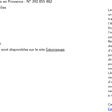
 en Provence - N° 392 855 482
lles
Le
un
tr
l'
Do
l'
ju
Ré
t.
di
 sont disponibles sur le site
Géorisques
d’
po
di
po
co
Li
ré
d'
vo
ca
à 
Ce
Co