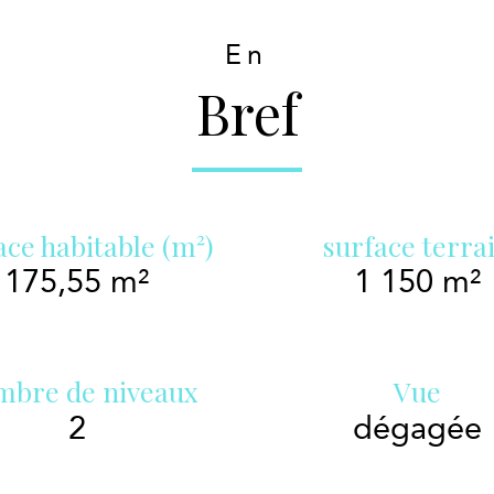
En
Bref
ace habitable (m²)
surface terra
175,55 m²
1 150 m²
bre de niveaux
Vue
2
dégagée