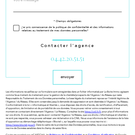
*
par
défaut
Validation
* Champs obligatoires
j'ai pris connaissance de la politique de confidentialité et des informations
relatives au traitement de mes données personnelles*
Contacter l'agence
04.42.20.51.51
Validation
envoyer
Les informations recueillies sur ce formulaire sont enregistrées dans un fichier informatisé par La Boite Immo agissant
comme Sous-traitant du traitement pour la gestion de la clientèle/prospects de l'Agence / du Réseau qui reste
Responsable du Traitement de vos Données personnelles. La base légale du traitement repose sur l'intérêt légitime de
l'Agence / du Réseau. Elles sont conservées jusqu'à demande de suppression et sont destinées à l'Agence / au Réseau.
Conformément à la loi « informatique et libertés », vous disposez des droits d’accès, de rectification, d’effacement,
d’opposition, de limitation et de portabilité de vos données. Vous pouvez retirer votre consentement à tout
moment en contactant directement l’Agence / Le Réseau. Consultez le site
https://cnil.fr/fr
pour plus d’informations
sur vos droits. Si vous estimez, après avoir contacté l'Agence / le Réseau, que vos droits « Informatique et Libertés »
ne sont pas respectés, vous pouvez adresser une réclamation à la CNIL. Nous vous informons de l’existence de la liste
d'opposition au démarchage téléphonique « Bloctel », sur laquelle vous pouvez vous inscrire ici :
https://www.bloctel.gouv.fr
. Dans le cadre de la protection des Données personnelles, nous vous invitons à ne pas
inscrire de Données sensibles dans le champ de saisie libre.
Ce site est protégé par reCAPTCHA, les
Politiques de Confidentialité
et es
Conditions d'utilisation
de Google