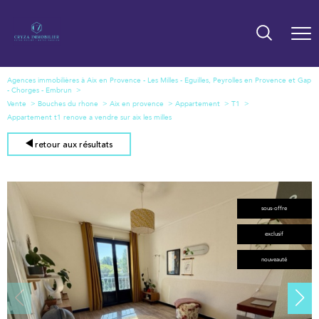
Agences immobilières à Aix en Provence - Les Milles - Eguilles, Peyrolles en Provence et Gap
- Chorges - Embrun
Vente
Bouches du rhone
Aix en provence
Appartement
T1
Appartement t1 renove a vendre sur aix les milles
retour aux résultats
sous-offre
exclusif
nouveauté