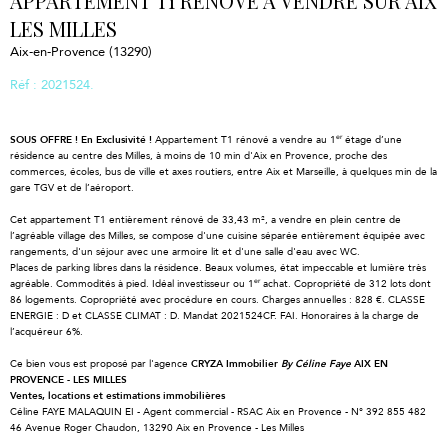
APPARTEMENT T1 RENOVE A VENDRE SUR AIX
LES MILLES
Aix-en-Provence (13290)
Réf : 2021524.
er
SOUS OFFRE ! En Exclusivité !
Appartement T1 rénové a vendre au 1
étage d’une
résidence au centre des Milles, à moins de 10 min d'Aix en Provence, proche des
commerces, écoles, bus de ville et axes routiers, entre Aix et Marseille, à quelques min de la
gare TGV et de l’aéroport.
Cet appartement T1 entièrement rénové de 33,43 m², a vendre en plein centre de
l’agréable village des Milles, se compose d'une cuisine séparée entièrement équipée avec
rangements, d'un séjour avec une armoire lit et d'une salle d'eau avec WC.
Places de parking libres dans la résidence. Beaux volumes, état impeccable et lumière très
er
agréable. Commodités à pied. Idéal investisseur ou 1
achat. Copropriété de 312 lots dont
86 logements. Copropriété avec procédure en cours. Charges annuelles : 828 €. CLASSE
ENERGIE : D et CLASSE CLIMAT : D. Mandat 2021524CF. FAI. Honoraires à la charge de
l’acquéreur 6%.
Ce bien vous est proposé par l'agence
CRYZA Immobilier
By Céline Faye
AIX EN
PROVENCE - LES MILLES
Ventes, locations et estimations immobilières
Céline FAYE MALAQUIN EI - Agent commercial - RSAC Aix en Provence - N° 392 855 482
46 Avenue Roger Chaudon, 13290 Aix en Provence - Les Milles