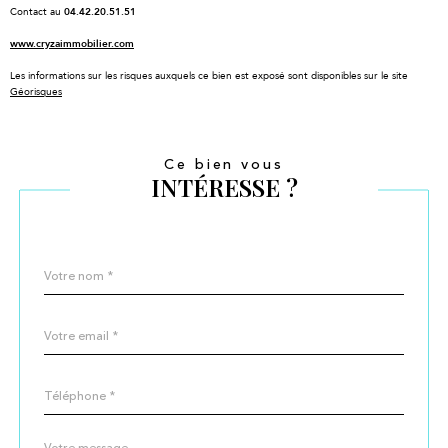
Contact au
04.42.20.51.51
www.cryzaimmobilier.com
Les informations sur les risques auxquels ce bien est exposé sont disponibles sur le site
Géorisques
Ce bien vous
INTÉRESSE ?
Nom
Fieldset
*
par
défaut
email
*
Téléphone
*
Message
Fieldset