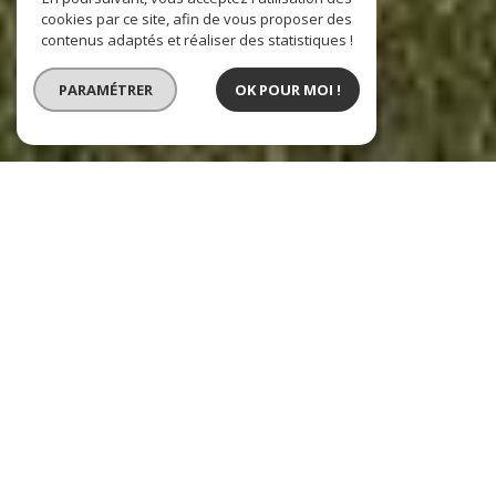
cookies par ce site, afin de vous proposer des
contenus adaptés et réaliser des statistiques !
PARAMÉTRER
OK POUR MOI !
Agences CRYZA Immobilier
L’immobilier sur le Pays d’Aix en Provence,
Peyrolles en Provence et Gap - Chorges - Embrun
Notre
agence immobilière à Aix en Provence - Les Milles
est située aux
Milles et rayonne sur tout le Pays d'Aix en Provence.
Vous trouverez aussi
une agence immobilière à Peyrolles en Provence
acteur
du marché sur le Nord d'Aix en Provence, le Luberon et le Haut Var.
Une troisième
agence immobilière à Gap - Chorges - Embrun,
localisée à la
Bâtie-Neuve, s'occupera de vous sur les communes autour de Gap, Chorges et
Embrun.