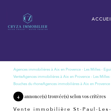
ACCUEI
Vente
Bouches du rhone
4
annonce(s) trouvée(s) selon vos critères
Vente immobilière St-Paul-Les