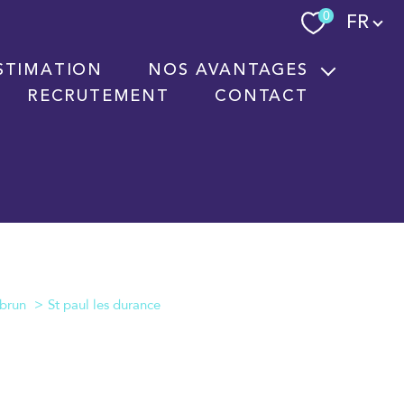
Langue
0
FR
STIMATION
NOS AVANTAGES
RECRUTEMENT
CONTACT
Nouvelles technologies immobilières
Signature électronique
Nos partenaires
St paul les durance