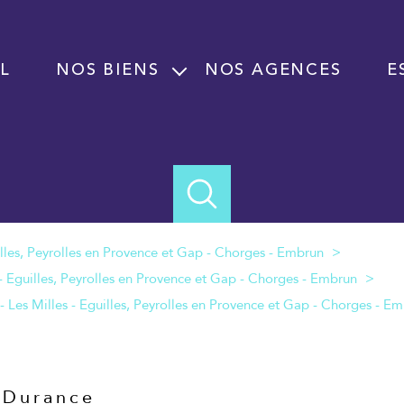
L
NOS BIENS
NOS AGENCES
E
Vente
Location
Programme neuf
Immobilier professionnel Vente
Immobilier professionnel Location
Fond de commerce
-Durance