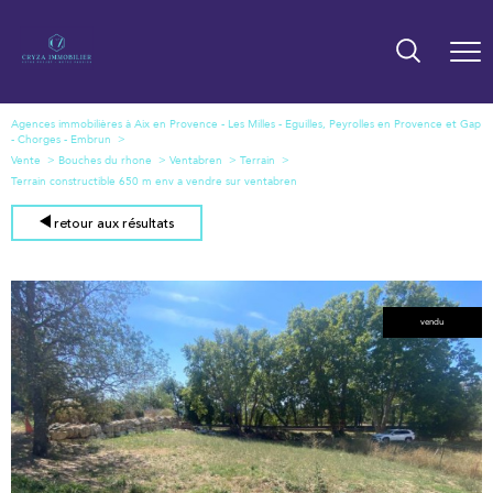
Agences immobilières à Aix en Provence - Les Milles - Eguilles, Peyrolles en Provence et Gap
- Chorges - Embrun
Vente
Bouches du rhone
Ventabren
Terrain
Terrain constructible 650 m env a vendre sur ventabren
retour aux résultats
vendu