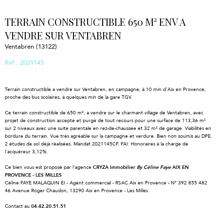
TERRAIN CONSTRUCTIBLE 650 M² ENV A
VENDRE SUR VENTABREN
Ventabren (13122)
Réf : 2021145
Terrain constructible a vendre sur Ventabren, en campagne, à 10 min d'Aix en Provence,
proche des bus scolaires, à quelques min de la gare TGV.
Ce terrain constructible de 650 m², a vendre sur le charmant village de Ventabren, avec
projet de construction accepté et purgé de tout recours pour une surface de 113,36 m²
sur 2 niveaux avec une suite parentale en rez-de-chaussée et 32 m² de garage. Viabilités en
bordure du terrain. Vue très agréable sur la campagne et verdure. Bien non soumis au DPE.
2 études de sol déjà réalisées. Mandat 2021145CF. FAI. Honoraires à la charge de
l'acquéreur 3,12%.
Ce bien vous est proposé par l'agence
CRYZA Immobilier
By Céline Faye
AIX EN
PROVENCE - LES MILLES
Céline FAYE MALAQUIN EI - Agent commercial - RSAC Aix en Provence - N° 392 855 482
46 Avenue Roger Chaudon, 13290 Aix en Provence - Les Milles
Contact au
04.42.20.51.51