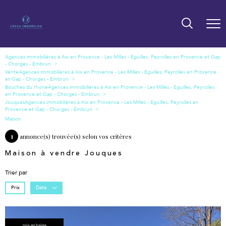
Vente
Bouches du rhone
Jouques
Maison
1
annonce(s) trouvée(s) selon vos critères
Maison à vendre Jouques
Trier par
Prix
Date
prix en baisse