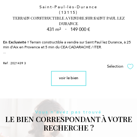
Saint-Paul-lès-Durance
(13115)
TERRAIN CONSTRUCTIBLE A VENDRE SUR SAINT PAUL LEZ
DURANCE
431 m²
-
149 000 €
En Exclusivité !
Terrain constructible a vendre sur Saint Paul lez Durance, à 25
min d'Aix en Provence et 5 min du CEA CADARACHE / ITER.
...
Réf : 2021439 3
Sélection
Sél
voir le bien
Vous n'avez pas trouvé
LE BIEN CORRESPONDANT À VOTRE
RECHERCHE ?