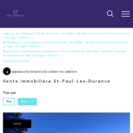
Vente
Bouches du rhone
St paul les durance
4
annonce(s) trouvée(s) selon vos critères
Vente immobilière St-Paul-Les-Durance
Trier par
Prix
Date
exclusif