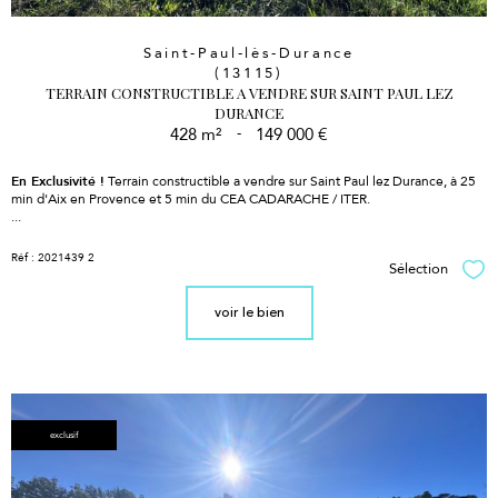
Saint-Paul-lès-Durance
(13115)
TERRAIN CONSTRUCTIBLE A VENDRE SUR SAINT PAUL LEZ
DURANCE
428 m²
-
149 000 €
En Exclusivité !
Terrain constructible a vendre sur Saint Paul lez Durance, à 25
min d'Aix en Provence et 5 min du CEA CADARACHE / ITER.
...
Réf : 2021439 2
Sélection
Sél
voir le bien
exclusif