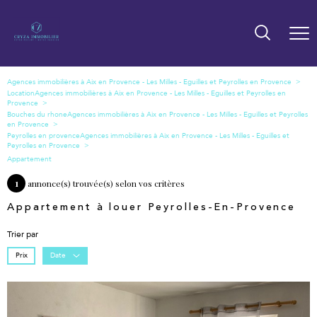
Location
Bouches du rhone
Peyrolles en provence
Appartement
1
annonce(s) trouvée(s) selon vos critères
Appartement à louer Peyrolles-En-Provence
Trier par
Prix
Date