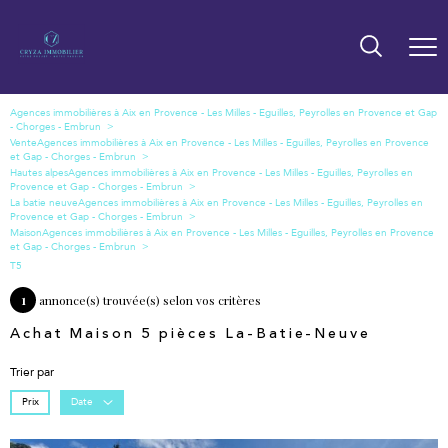
Vente
Hautes alpes
La batie neuve
Maison
T5
1
annonce(s) trouvée(s) selon vos critères
Achat Maison 5 pièces La-Batie-Neuve
Trier par
Prix
Date