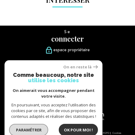
Se
connecter
espace propriétaire
Nous
On en reste là
suivre
Comme beaucoup, notre site
utilise les cookies
On aimerait vous accompagner pendant
votre visite.
Nous
adhérons
En poursuivant, vous acceptez l'utilisation des
cookies par ce site, afin de vous proposer des
contenus adaptés et réaliser des statistiques !
PARAMÉTRER
OK POUR MOI !
© 2026 | Tous droits réservés | Traduction powered by Google |
Nos honoraires
Plan du site
Mentions légales
Admin
Partenaires
Politique RGPD
Cookies