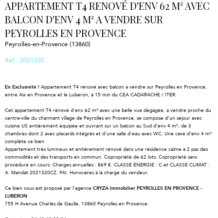
APPARTEMENT T4 RENOVÉ D'ENV 62 M² AVEC
BALCON D'ENV 4 M² A VENDRE SUR
PEYROLLES EN PROVENCE
Peyrolles-en-Provence (13860)
Réf : 2021320
En Exclusivité !
Appartement T4 rénové avec balcon a vendre sur Peyrolles en Provence,
entre Aix en Provence et le Luberon, à 15 min du CEA CADARACHE / ITER.
Cet appartement T4 rénové d'env 62 m² avec une belle vue dégagée, a vendre proche du
centre-ville du charmant village de Peyrolles en Provence, se compose d’un séjour avec
cuisine US entièrement équipée et ouvrant sur un balcon au Sud d’env 4 m², de 3
chambres dont 2 avec placards intégrés et d'une salle d'eau avec WC. Une cave d’env 4 m²
complète ce bien.
Appartement très lumineux et entièrement rénové dans une résidence calme à 2 pas des
commodités et des transports en commun. Copropriété de 62 lots. Copropriété sans
procédure en cours. Charges annuelles : 869 €. CLASSE ENERGIE : C et CLASSE CLIMAT :
A. Mandat 2021320CZ. FAI. Honoraires à la charge du vendeur.
Ce bien vous est proposé par l'agence
CRYZA Immobilier PEYROLLES EN PROVENCE -
LUBERON
755 H Avenue Charles de Gaulle, 13860 Peyrolles en Provence.