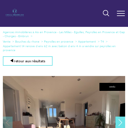
Agences immobilières à Aix en Provence - Les Milles - Eguilles, Peyrolles en Provence et Gap
- Chorges - Embrun
Vente
Bouches du rhone
Peyrolles en provence
Appartement
T4
Appartement t4 renove d env 62 m avec balcon d env 4 m a vendre sur peyrolles en
provence
retour aux résultats
vendu