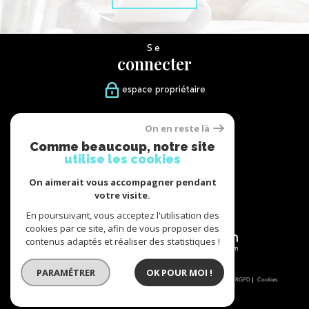
Se
connecter
espace propriétaire
Nous
On en reste là
suivre
Comme beaucoup, notre site
utilise les cookies
On aimerait vous accompagner pendant
votre visite.
Nous
adhérons
En poursuivant, vous acceptez l'utilisation des
cookies par ce site, afin de vous proposer des
contenus adaptés et réaliser des statistiques !
PARAMÉTRER
OK POUR MOI !
© 2026 | Tous droits réservés | Traduction powered by Google |
Nos honoraires
Plan du site
Mentions légales
Admin
Partenaires
Politique RGPD
Cookies