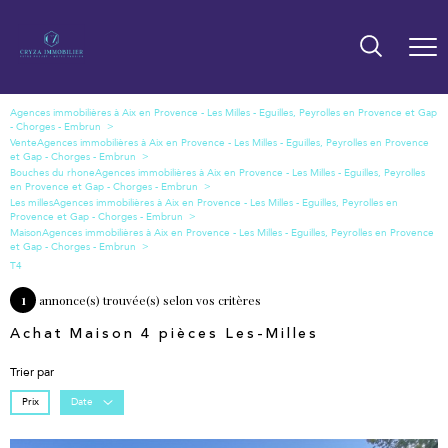
Vente
Bouches du rhone
Les milles
Maison
T4
1
annonce(s) trouvée(s) selon vos critères
Achat Maison 4 pièces Les-Milles
Trier par
Prix
Date