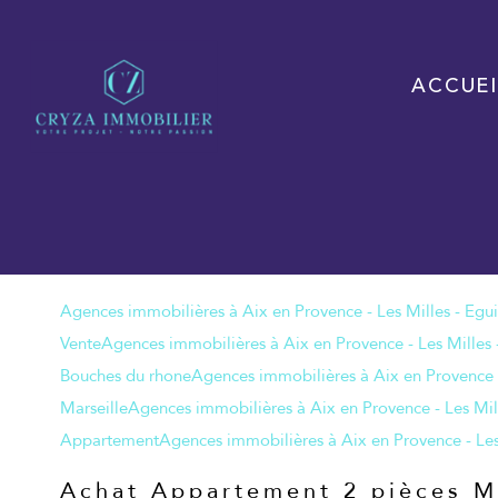
ACCUEI
Vente
Bouches du rhone
Marseille
Appartement
Achat Appartement 2 pièces Ma