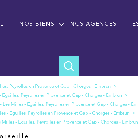
L
NOS BIENS
NOS AGENCES
E
Vente
Location
Programme neuf
Immobilier professionnel Vente
Immobilier professionnel Location
Fond de commerce
rseille