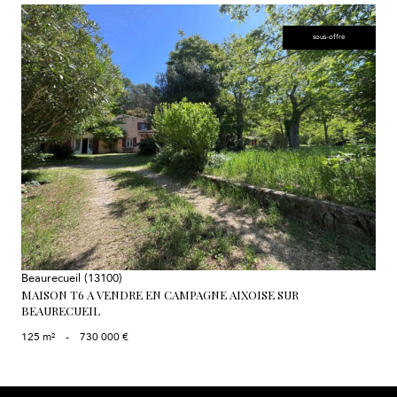
sous-offre
voir le bien
Beaurecueil (13100)
MAISON T6 A VENDRE EN CAMPAGNE AIXOISE SUR
BEAURECUEIL
125 m²
-
730 000 €