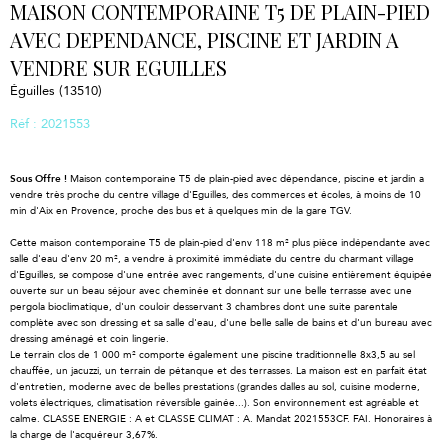
MAISON CONTEMPORAINE T5 DE PLAIN-PIED
AVEC DEPENDANCE, PISCINE ET JARDIN A
VENDRE SUR EGUILLES
Éguilles (13510)
Réf : 2021553
Sous Offre !
Maison contemporaine T5 de plain-pied avec dépendance, piscine et jardin a
vendre très proche du centre village d'Eguilles, des commerces et écoles, à moins de 10
min d'Aix en Provence, proche des bus et à quelques min de la gare TGV.
Cette maison contemporaine T5 de plain-pied d'env 118 m² plus pièce indépendante avec
salle d'eau d'env 20 m², a vendre à proximité immédiate du centre du charmant village
d'Eguilles, se compose d'une entrée avec rangements, d'une cuisine entièrement équipée
ouverte sur un beau séjour avec cheminée et donnant sur une belle terrasse avec une
pergola bioclimatique, d'un couloir desservant 3 chambres dont une suite parentale
complète avec son dressing et sa salle d'eau, d'une belle salle de bains et d'un bureau avec
dressing aménagé et coin lingerie.
Le terrain clos de 1 000 m² comporte également une piscine traditionnelle 8x3,5 au sel
chauffée, un jacuzzi, un terrain de pétanque et des terrasses. La maison est en parfait état
d'entretien, moderne avec de belles prestations (grandes dalles au sol, cuisine moderne,
volets électriques, climatisation réversible gainée...). Son environnement est agréable et
calme. CLASSE ENERGIE : A et CLASSE CLIMAT : A. Mandat 2021553CF. FAI. Honoraires à
la charge de l'acquéreur 3,67%.