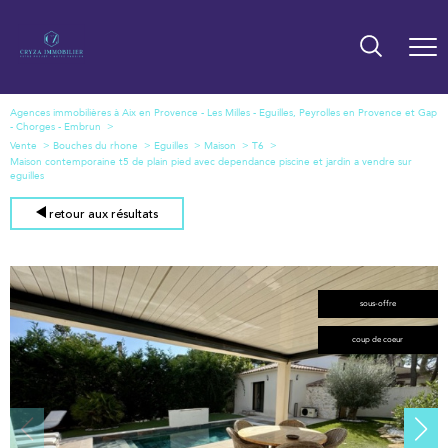
Agences immobilières à Aix en Provence - Les Milles - Eguilles, Peyrolles en Provence et Gap
- Chorges - Embrun
Vente
Bouches du rhone
Eguilles
Maison
T6
Maison contemporaine t5 de plain pied avec dependance piscine et jardin a vendre sur
eguilles
retour aux résultats
sous-offre
coup de coeur