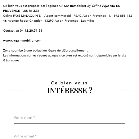
Ce bien vous est proposé par l'agence
CRYZA Immobilier
By Céline Faye
AIX EN
PROVENCE - LES MILLES
Céline FAYE MALAQUIN EI - Agent commercial - RSAC Aix en Provence - N° 392 855 482
46 Avenue Roger Chaudon, 13290 Aix en Provence - Les Milles
Contact au
04.42.20.51.51
www.cryzaimmobilier.com
Zone soumise à une obligation légale de débroussaillement.
Les informations sur les risques auxquels ce bien est exposé sont disponibles sur le site
Géorisques
Ce bien vous
INTÉRESSE ?
Nom
Fieldset
*
par
défaut
email
*