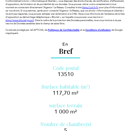
Conformément à la loi « informatique et libertés », vous disposez des droits d’accès, de rectification, d’effacement,
d’opposition, de limitation et de portabilité de vos données. Vous pouvez retirer votre consentement à tout
moment en contactant directement l’Agence / Le Réseau. Consultez le site
https://cnil.fr/fr
pour plus d’informations
sur vos droits. Si vous estimez, après avoir contacté l'Agence / le Réseau, que vos droits « Informatique et Libertés »
ne sont pas respectés, vous pouvez adresser une réclamation à la CNIL. Nous vous informons de l’existence de la liste
d'opposition au démarchage téléphonique « Bloctel », sur laquelle vous pouvez vous inscrire ici :
https://www.bloctel.gouv.fr
. Dans le cadre de la protection des Données personnelles, nous vous invitons à ne pas
inscrire de Données sensibles dans le champ de saisie libre.
Ce site est protégé par reCAPTCHA, les
Politiques de Confidentialité
et es
Conditions d'utilisation
de Google
s'appliquent.
En
Bref
Code postal
13510
Surface habitable (m²)
117,70 m²
surface terrain
1 000 m²
Nombre de chambre(s)
5