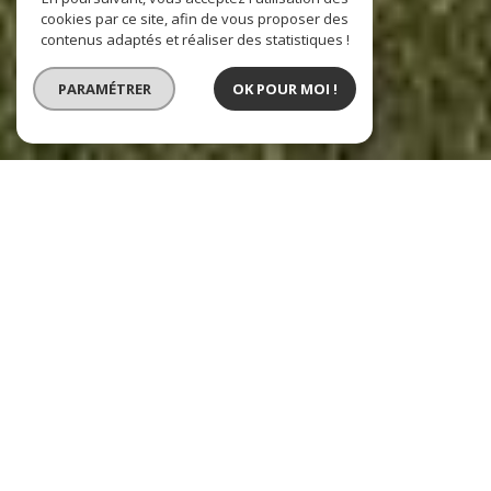
cookies par ce site, afin de vous proposer des
contenus adaptés et réaliser des statistiques !
PARAMÉTRER
OK POUR MOI !
Agences CRYZA Immobilier
L’immobilier sur le Pays d’Aix en Provence,
Peyrolles en Provence et Gap - Chorges - Embrun
Notre
agence immobilière à Aix en Provence - Les Milles
est située aux
Milles et rayonne sur tout le Pays d'Aix en Provence.
Vous trouverez aussi
une agence immobilière à Peyrolles en Provence
acteur
du marché sur le Nord d'Aix en Provence, le Luberon et le Haut Var.
Une troisième
agence immobilière à Gap - Chorges - Embrun,
localisée à la
Bâtie-Neuve, s'occupera de vous sur les communes autour de Gap, Chorges et
Embrun.