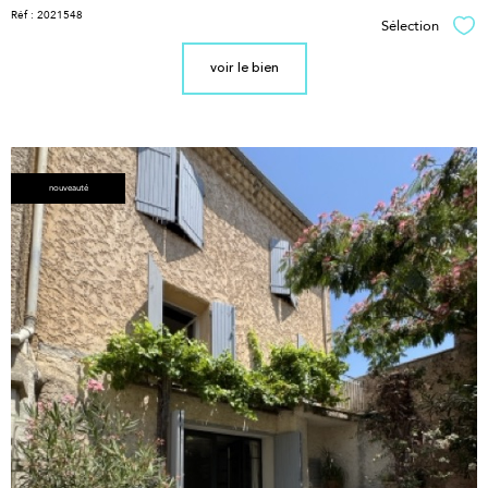
Réf : 2021548
Sélection
Sél
voir le bien
nouveauté