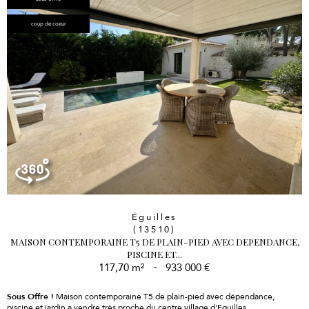
coup de coeur
Éguilles
(13510)
MAISON CONTEMPORAINE T5 DE PLAIN-PIED AVEC DEPENDANCE,
PISCINE ET...
117,70 m²
-
933 000 €
Sous Offre !
Maison contemporaine T5 de plain-pied avec dépendance,
piscine et jardin a vendre très proche du centre village d'Eguilles,...