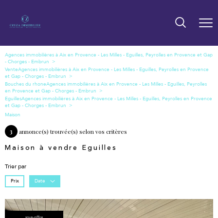
Vente
Bouches du rhone
Eguilles
Maison
3
annonce(s) trouvée(s) selon vos critères
Maison à vendre Eguilles
Trier par
Prix
Date
sous-offre