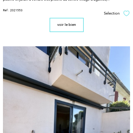
Réf : 2021553
Sélection
Sél
voir le bien