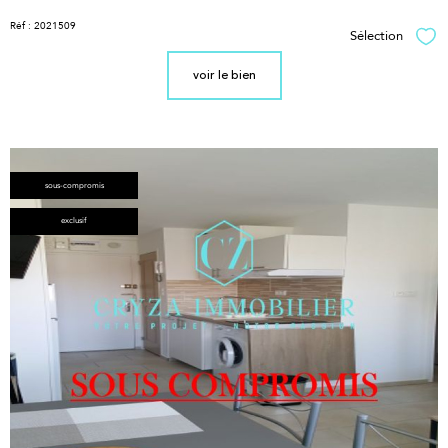
Réf : 2021509
Sélection
Sél
voir le bien
sous-compromis
exclusif