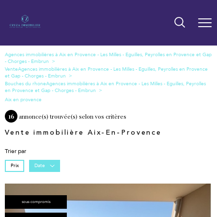
Vente
Bouches du rhone
Aix en provence
16
annonce(s) trouvée(s) selon vos critères
Vente immobilière Aix-En-Provence
Trier par
Prix
Date
sous-compromis