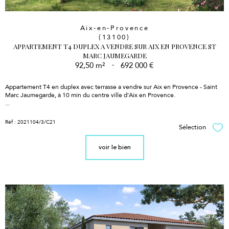
Aix-en-Provence
(13100)
APPARTEMENT T4 DUPLEX A VENDRE SUR AIX EN PROVENCE ST
MARC JAUMEGARDE
92,50 m²
-
692 000 €
Appartement T4 en duplex avec terrasse a vendre sur Aix en Provence - Saint
Marc Jaumegarde, à 10 min du centre ville d'Aix en Provence.
...
Réf : 2021104/3/C21
Sélection
Sél
voir le bien