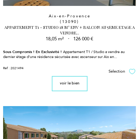
Aix-en-Provence
(13090)
APPARTEMENT T1 - STUDIO 18 M² ENV + BALCON AU 5EME ETAGE A
VENDRE...
18,05 m²
-
126 000 €
Sous Compromis !
En Exclusivité !
Appartement T1 / Studio a vendre au
dernier étage d'une résidence sécurisée avec ascenseur sur Aix en...
Réf : 2021494
Sélection
Sél
voir le bien