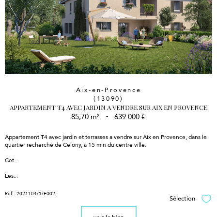
Aix-en-Provence
(13090)
APPARTEMENT T4 AVEC JARDIN A VENDRE SUR AIX EN PROVENCE
85,70 m²
-
639 000 €
Appartement T4 avec jardin et terrasses a vendre sur Aix en Provence, dans le
quartier recherché de Celony, à 15 min du centre ville.
Cet...
Les...
Réf : 2021104/1/F002
Sélection
Sél