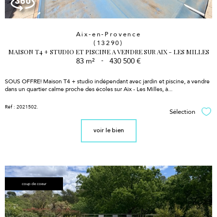
Aix-en-Provence
(13290)
MAISON T4 + STUDIO ET PISCINE A VENDRE SUR AIX - LES MILLES
83 m²
-
430 500 €
SOUS OFFRE! Maison T4 + studio indépendant
avec jardin et piscine, a vendre
dans un quartier calme proche des écoles sur Aix - Les Milles, à...
Réf : 2021502.
Sélection
Sél
voir le bien
coup de coeur