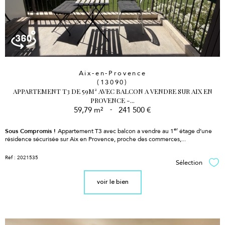
Aix-en-Provence
(13090)
APPARTEMENT T3 DE 59M² AVEC BALCON A VENDRE SUR AIX EN
PROVENCE -...
59,79 m²
-
241 500 €
er
Sous Compromis !
Appartement T3 avec balcon a vendre au 1
étage d’une
résidence sécurisée sur Aix en Provence, proche des commerces,...
Réf : 2021535
Sélection
Sél
voir le bien