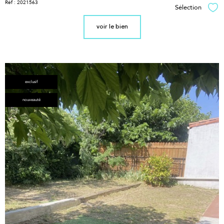
Réf : 2021563
Sélection
Sél
voir le bien
exclusif
nouveauté