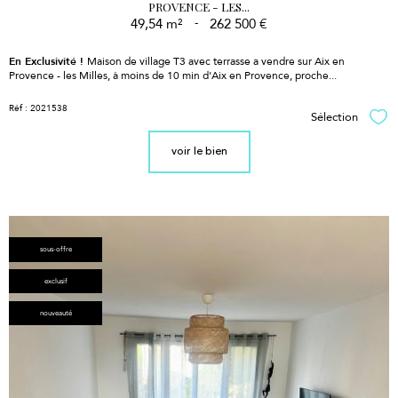
PROVENCE - LES...
49,54 m²
-
262 500 €
En Exclusivité !
Maison de village T3 avec terrasse a vendre sur Aix en
Provence - les Milles, à moins de 10 min d'Aix en Provence, proche...
Réf : 2021538
Sélection
Sél
voir le bien
sous-offre
exclusif
nouveauté