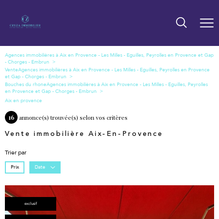
Vente
Bouches du rhone
Aix en provence
16
annonce(s) trouvée(s) selon vos critères
Vente immobilière Aix-En-Provence
Trier par
Prix
Date
exclusif