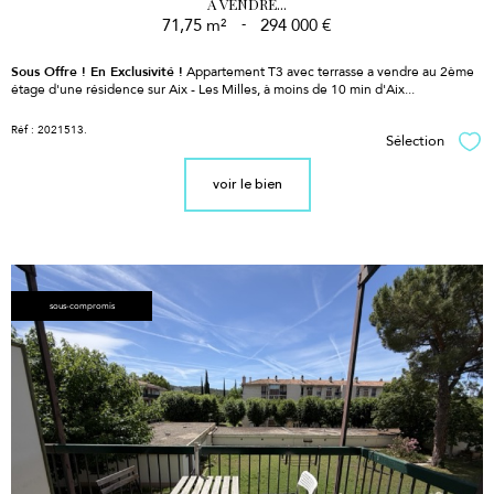
A VENDRE...
71,75 m²
-
294 000 €
Sous Offre !
En Exclusivité !
Appartement T3 avec terrasse a vendre au 2ème
étage d'une résidence sur Aix - Les Milles, à moins de 10 min d'Aix...
Réf : 2021513.
Sélection
Sél
voir le bien
sous-compromis