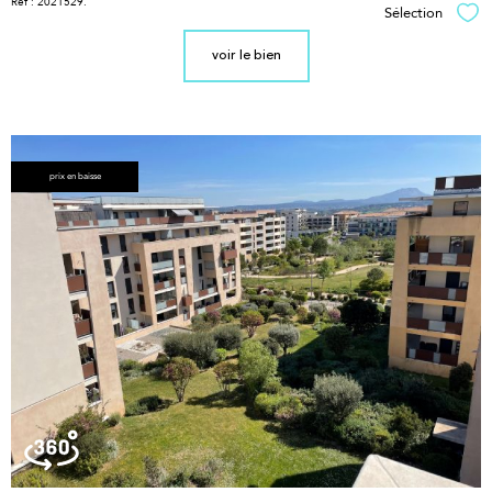
Réf : 2021529.
Sélection
Sél
voir le bien
prix en baisse