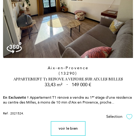
Aix-en-Provence
(13290)
APPARTEMENT T1 RENOVE A VENDRE SUR AIX LES MILLES
33,43 m²
-
149 000 €
er
En Exclusivité !
Appartement T1 rénové a vendre au 1
étage d’une résidence
au centre des Milles, à moins de 10 min d'Aix en Provence, proche...
Réf : 2021524.
Sélection
Sél
voir le bien