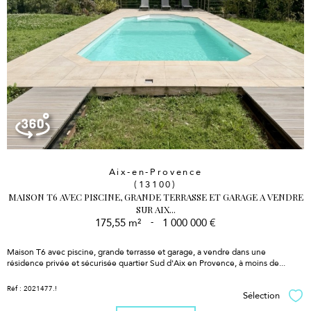
Aix-en-Provence
(13100)
MAISON T6 AVEC PISCINE, GRANDE TERRASSE ET GARAGE A VENDRE
SUR AIX...
175,55 m²
-
1 000 000 €
Maison T6 avec piscine, grande terrasse et garage, a vendre dans une
résidence privée et sécurisée quartier Sud d'Aix en Provence, à moins de...
Réf : 2021477.!
Sélection
Sél