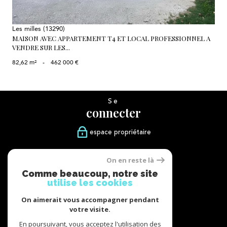
Les milles (13290)
MAISON AVEC APPARTEMENT T4 ET LOCAL PROFESSIONNEL A
VENDRE SUR LES...
82,62 m²
-
462 000 €
Se
connecter
espace propriétaire
Nous
On en reste là
suivre
Comme beaucoup, notre site
utilise les cookies
On aimerait vous accompagner pendant
votre visite.
Nous
adhérons
En poursuivant, vous acceptez l'utilisation des