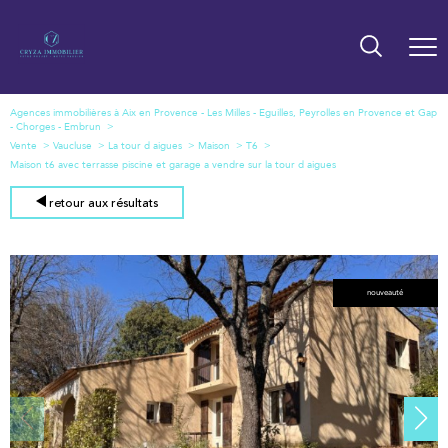
Agences immobilières à Aix en Provence - Les Milles - Eguilles, Peyrolles en Provence et Gap
- Chorges - Embrun
Vente
Vaucluse
La tour d aigues
Maison
T6
Maison t6 avec terrasse piscine et garage a vendre sur la tour d aigues
retour aux résultats
nouveauté