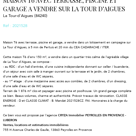
MAISON T6 AVEC TERRASSE, PISCINE ET
GARAGE A VENDRE SUR LA TOUR D’AIGUES
La Tour-d'Aigues (84240)
Réf : 2021528
Maison T6 avec terrasse, piscine et garage, a vendre dans un lotissement en campagne sur
La Tour d’Aigues, à 5 min de Pertuis et 20 min du CEA CADARACHE / ITER.
Cette maison T6 d'env 150 m², a vendre dans un quartier très calme de l’agréable village
de La Tour d’Aigues, se compose :
- au RDC : d'un hall d'entrée, d'une cuisine indépendante donnant sur cellier / buanderie,
d’un séjour avec coin salle à manger ouvrant sur la terrasse et le jardin, de 2 chambres,
d'une salle d'eau et de WC séparés,
er
- au 1
étage : d'une mezzanine avec accès aux combles, de 2 chambres, d’un dressing,
d’une salle d'eau et de WC séparés.
Terrain de 1 876 m² clos et paysager avec piscine et poolhouse. Un grand garage complète
ce bien. Beaux volumes, charme et authenticité. Prévoir travaux de rénovation. CLASSE
ENERGIE : D et CLASSE CLIMAT : B. Mandat 2021528CZ. FAI. Honoraires à la charge du
vendeur.
Ce bien vous est proposé par l'agence
CRYZA Immobilier PEYROLLES EN PROVENCE -
LUBERON
Ventes, locations et estimations immobilières
755 H Avenue Charles de Gaulle, 13860 Peyrolles en Provence