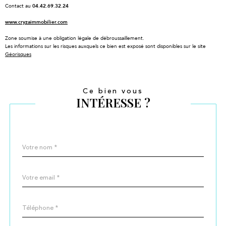
Contact au
04.42.69.32.24
www.cryzaimmobilier.com
Zone soumise à une obligation légale de débroussaillement.
Les informations sur les risques auxquels ce bien est exposé sont disponibles sur le site
Géorisques
Ce bien vous
INTÉRESSE ?
Nom
Fieldset
*
par
défaut
email
*
Téléphone
*