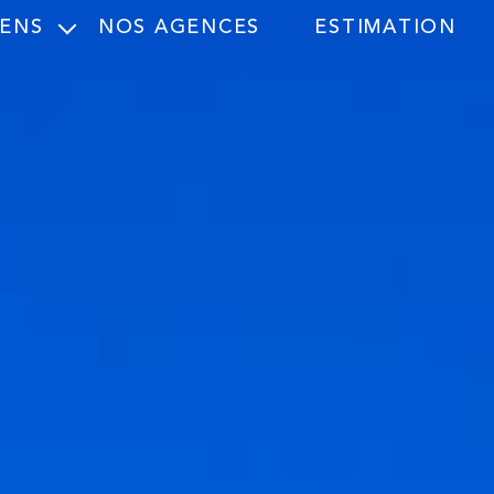
IENS
NOS AGENCES
ESTIMATION
f
ssionnel Vente
ssionnel Location
rce