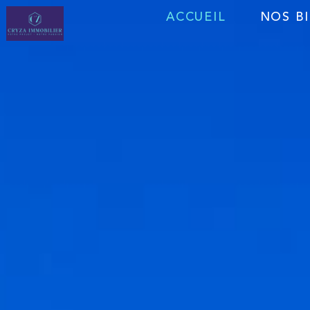
ACCUEIL
NOS B
Vente
Location
Programme neu
Immobilier profe
Immobilier profe
Fond de comme