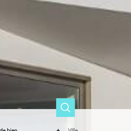
e
Ville
de bien