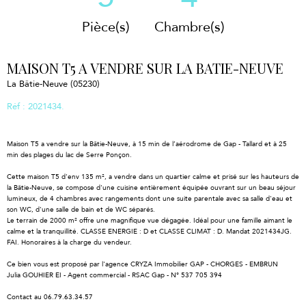
Pièce(s)
Chambre(s)
MAISON T5 A VENDRE SUR LA BATIE-NEUVE
La Bâtie-Neuve (05230)
Réf : 2021434.
Maison T5 a vendre sur la Bâtie-Neuve, à 15 min de l’aérodrome de Gap - Tallard et à 25
min des plages du lac de Serre Ponçon.
Cette maison T5 d'env 135 m², a vendre dans un quartier calme et prisé sur les hauteurs de
la Bâtie-Neuve, se compose d'une cuisine entièrement équipée ouvrant sur un beau séjour
lumineux, de 4 chambres avec rangements dont une suite parentale avec sa salle d'eau et
son WC, d'une salle de bain et de WC séparés.
Le terrain de 2000 m² offre une magnifique vue dégagée. Idéal pour une famille aimant le
calme et la tranquillité. CLASSE ENERGIE : D et CLASSE CLIMAT : D. Mandat 2021434JG.
FAI. Honoraires à la charge du vendeur.
Ce bien vous est proposé par l'agence CRYZA Immobilier GAP - CHORGES - EMBRUN
Julia GOUHIER EI - Agent commercial - RSAC Gap - N° 537 705 394
Contact au 06.79.63.34.57