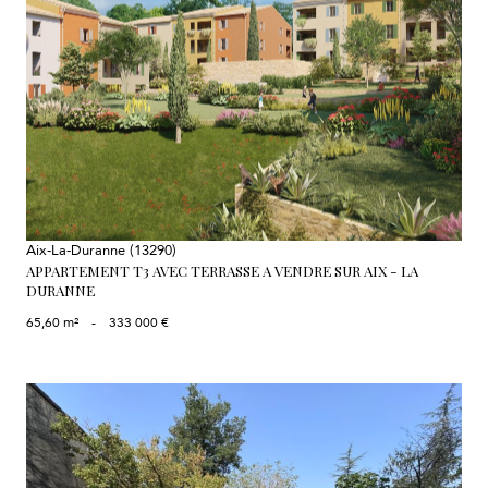
voir le bien
Aix-La-Duranne (13290)
APPARTEMENT T3 AVEC TERRASSE A VENDRE SUR AIX - LA
DURANNE
65,60 m²
-
333 000 €