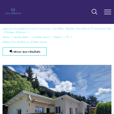
Agences immobilières à Aix en Provence - Les Milles - Eguilles, Peyrolles en Provence et Gap
- Chorges - Embrun
Vente
Hautes alpes
La batie neuve
Maison
T5
Maison t5 a vendre sur la batie neuve
retour aux résultats