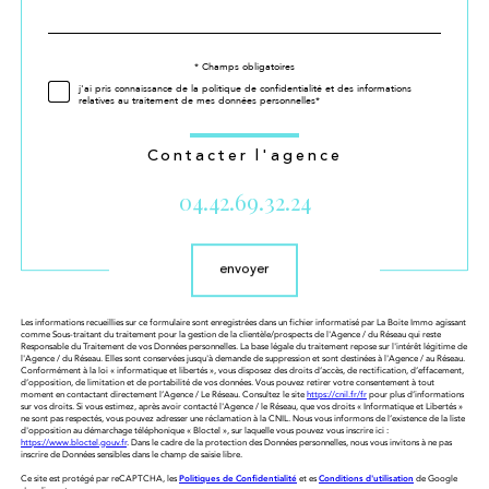
par
défaut
Validation
* Champs obligatoires
j'ai pris connaissance de la politique de confidentialité et des informations
relatives au traitement de mes données personnelles*
Contacter l'agence
04.42.69.32.24
Validation
envoyer
Les informations recueillies sur ce formulaire sont enregistrées dans un fichier informatisé par La Boite Immo agissant
comme Sous-traitant du traitement pour la gestion de la clientèle/prospects de l'Agence / du Réseau qui reste
Responsable du Traitement de vos Données personnelles. La base légale du traitement repose sur l'intérêt légitime de
l'Agence / du Réseau. Elles sont conservées jusqu'à demande de suppression et sont destinées à l'Agence / au Réseau.
Conformément à la loi « informatique et libertés », vous disposez des droits d’accès, de rectification, d’effacement,
d’opposition, de limitation et de portabilité de vos données. Vous pouvez retirer votre consentement à tout
moment en contactant directement l’Agence / Le Réseau. Consultez le site
https://cnil.fr/fr
pour plus d’informations
sur vos droits. Si vous estimez, après avoir contacté l'Agence / le Réseau, que vos droits « Informatique et Libertés »
ne sont pas respectés, vous pouvez adresser une réclamation à la CNIL. Nous vous informons de l’existence de la liste
d'opposition au démarchage téléphonique « Bloctel », sur laquelle vous pouvez vous inscrire ici :
https://www.bloctel.gouv.fr
. Dans le cadre de la protection des Données personnelles, nous vous invitons à ne pas
inscrire de Données sensibles dans le champ de saisie libre.
Ce site est protégé par reCAPTCHA, les
Politiques de Confidentialité
et es
Conditions d'utilisation
de Google