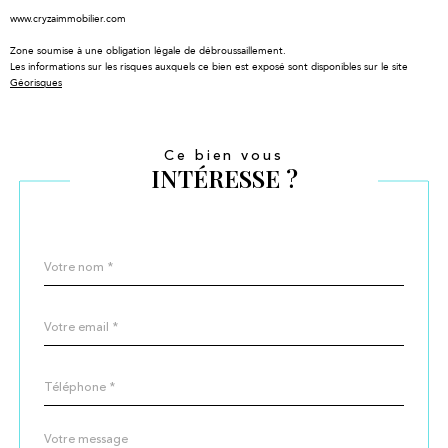
www.cryzaimmobilier.com
Zone soumise à une obligation légale de débroussaillement.
Les informations sur les risques auxquels ce bien est exposé sont disponibles sur le site
Géorisques
Ce bien vous
INTÉRESSE ?
Nom
Fieldset
*
par
défaut
email
*
Téléphone
*
Message
Fieldset
*